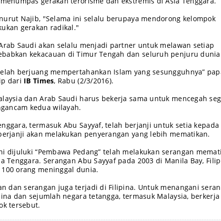
n menumpas gerakan terorisme dan ekstremis di Asia Tenggara.
nurut Najib, "Selama ini selalu berupaya mendorong kelompok
kukan gerakan radikal."
 Arab Saudi akan selalu menjadi partner untuk melawan setiap
ebabkan kekacauan di Timur Tengah dan seluruh penjuru dunia
 lelah berjuang mempertahankan Islam yang sesungguhnya” pap
ip dari
IB Times
, Rabu (2/3/2016).
alaysia dan Arab Saudi harus bekerja sama untuk mencegah seg
ngancam kedua wilayah.
nggara, termasuk Abu Sayyaf, telah berjanji untuk setia kepada
 berjanji akan melakukan penyerangan yang lebih mematikan.
ini dijuluki “Pembawa Pedang” telah melakukan serangan memat
ia Tenggara. Serangan Abu Sayyaf pada 2003 di Manila Bay, Filip
 100 orang meninggal dunia.
 dan serangan juga terjadi di Filipina. Untuk menangani sera
ipina dan sejumlah negara tetangga, termasuk Malaysia, berkerj
k tersebut.