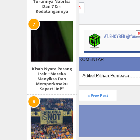
Turunnya Nabi Isa
Dan 7 Ciri
JOIN
Kedatangannya
J
ATJEHCYBER @faceb
KOMENTAR
Kisah Nyata Perang
Irak: “Mereka
Artikel Pilihan Pembaca :
Menyiksa Dan
Memperkosaku
Seperti Ini!”
« Prev Post