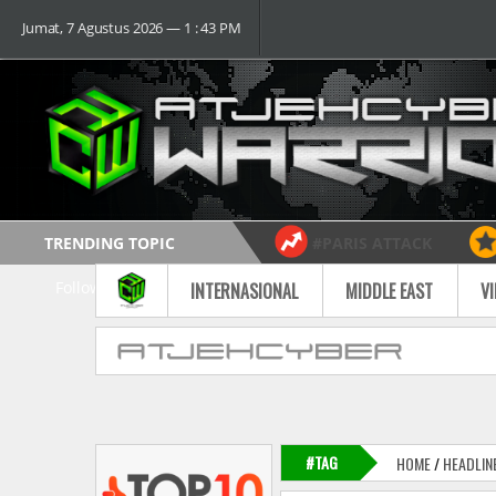
Jumat, 7 Agustus 2026 ― 1 : 43 PM
TRENDING TOPIC
#PARIS ATTACK
Follow
INTERNASIONAL
MIDDLE EAST
V
#TAG
HOME
/
HEADLIN