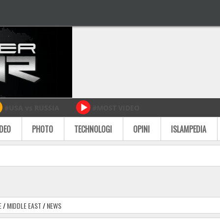
#USA vs RUSSIA
#MOST VIDEO
IDEO
PHOTO
TECHNOLOGI
OPINI
ISLAMPEDIA
E
/
MIDDLE EAST
/
NEWS