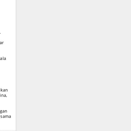
.
ar
ala
ikan
ina,
ngan
a sama