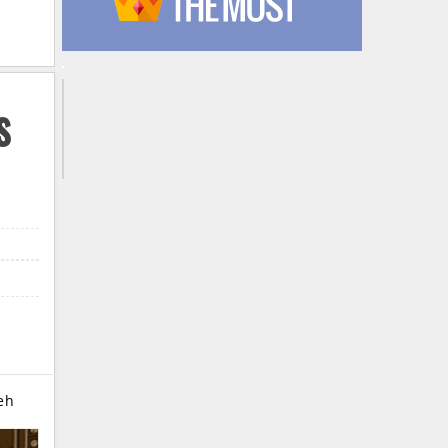
s
ceh