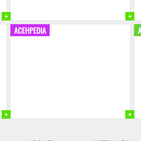
+
+
ACEHPEDIA
+
+