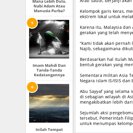
Arab Saudi, berjanji aka
Mana Lebih Dulu,
Nabi Adam Atau
Manusia Purba?
Kelompok garis keras, me
ekstrem lokal untuk mela
Karena itu, Malaysia dan
gerakan yang telah meny
“Kami tidak akan pernah
Najib, sebagaimana dikut
Berdasarkan hal itulah M
bentuk gerakan yang me
Imam Mahdi Dan
Tanda-Tanda
Kedatangannya
Sementara militan Asia Te
Negara islam IS/ISIS dan
Abu Sayyaf yang selama 
di sebagian wilayah di As
mengakibatkan lebih dari
Sejumlah aksi pengeboman
tersebut, Pemerintah Fil
untuk menumpas kelompo
Inilah Tempat