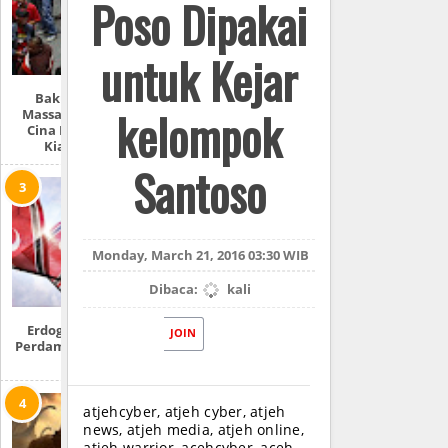
Poso Dipakai
untuk Kejar
Baku Hantam
kelompok
Massal, Melayu Vs
Cina Di Malaysia
Kian Panas
Santoso
Monday, March 21, 2016 03:30 WIB
Dibaca:
kali
Erdogan Pelajari
JOIN
Perdamaian Konflik
Aceh
atjehcyber, atjeh cyber, atjeh
news, atjeh media, atjeh online,