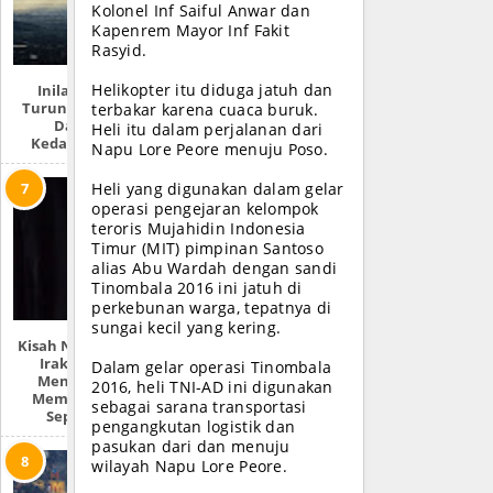
Kolonel Inf Saiful Anwar dan
Kapenrem Mayor Inf Fakit
Rasyid.
Inilah Tempat
Helikopter itu diduga jatuh dan
Turunnya Nabi Isa
terbakar karena cuaca buruk.
Dan 7 Ciri
Heli itu dalam perjalanan dari
Kedatangannya
Napu Lore Peore menuju Poso.
Heli yang digunakan dalam gelar
operasi pengejaran kelompok
teroris Mujahidin Indonesia
Timur (MIT) pimpinan Santoso
alias Abu Wardah dengan sandi
Tinombala 2016 ini jatuh di
perkebunan warga, tepatnya di
sungai kecil yang kering.
Kisah Nyata Perang
Irak: “Mereka
Dalam gelar operasi Tinombala
Menyiksa Dan
2016, heli TNI-AD ini digunakan
Memperkosaku
sebagai sarana transportasi
Seperti Ini!”
pengangkutan logistik dan
pasukan dari dan menuju
wilayah Napu Lore Peore.