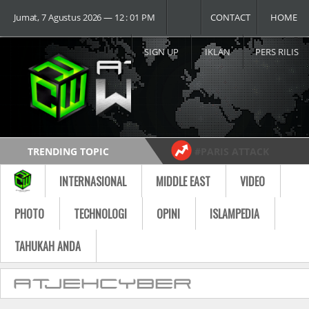
Jumat, 7 Agustus 2026 ― 12 : 01 PM
CONTACT
HOME
SIGN UP
IKLAN
PERS RILIS
TRENDING TOPIC
#PARIS ATTACK
#USA vs RUSSIA
#MOST VIDEO
INTERNASIONAL
MIDDLE EAST
VIDEO
Follow
PHOTO
TECHNOLOGI
OPINI
ISLAMPEDIA
TAHUKAH ANDA