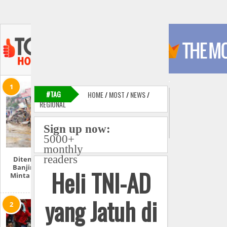
#TAG
HOME
/
MOST
/
NEWS
/
REGIONAL
Sign up now:
5000+
monthly
readers
Ditenggelamkan
Banjir, Myanmar
Heli TNI-AD
Minta Tolong Pada
Dunia
yang Jatuh di