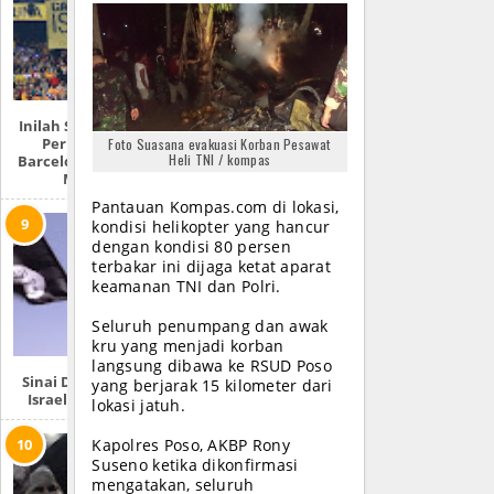
Inilah Sejarah Awal
Permusuhan
Foto Suasana evakuasi Korban Pesawat
Heli TNI / kompas
Barcelona Dan Real
Madrid
Pantauan Kompas.com di lokasi,
kondisi helikopter yang hancur
dengan kondisi 80 persen
terbakar ini dijaga ketat aparat
keamanan TNI dan Polri.
Seluruh penumpang dan awak
kru yang menjadi korban
langsung dibawa ke RSUD Poso
Sinai Dikuasai ISIS,
yang berjarak 15 kilometer dari
Israel Ketakutan
lokasi jatuh.
Kapolres Poso, AKBP Rony
Suseno ketika dikonfirmasi
mengatakan, seluruh