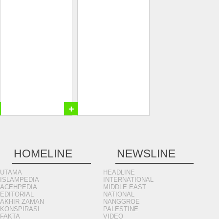
+
HOMELINE
NEWSLINE
UTAMA
HEADLINE
ISLAMPEDIA
INTERNATIONAL
ACEHPEDIA
MIDDLE EAST
EDITORIAL
NATIONAL
AKHIR ZAMAN
NANGGROE
KONSPIRASI
PALESTINE
FAKTA
VIDEO