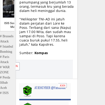
penumpang yang berjumlah 13
orang, termasuk kru yang berada
dalam heli meninggal dunia.
“Helikopter TNI-AD ini jatuh
ISIS Sudah Didepan
dalam perjalan dari Lore ke
Mata Israel
Poso. Terbang dari sana (Napu)
jam 17.00 Wita, dan sudah mau
sampai di Poso. Tapi karena
# Brussels
cuaca buruk pukul 17.55, heli
Attack
jatuh,” kata Kapolres.
# Istanbul
Bombing
Sumber:
Kompas
# Paris
Attack
JOIN
# WAR
ZONE
# Perda
Jilbab
JOIN
ATJEHCYBER @facebook
Aceh
# ISIS