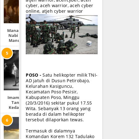
atjeh warrior, acehcyber, aceh
cyber, aceh warrior, aceh cyber
online, atjeh cyber warrior
Mana Lebih Dulu,
Nabi Adam Atau
Manusia Purba?
POSO -
Satu helikopter milik TNI-
AD jatuh di Dusun Petirobajo,
Kelurahan Kasiguncu,
Kecamatan Poso Pesisir,
Imam Mahdi Dan
Kabupaten Poso, Minggu
Tanda-Tanda
(20/3/2016) sekitar pukul 17.55
Kedatangannya
Wita. Sebanyak 13 orang yang
berada di dalam helikopter
tersebut dilaporkan tewas.
Termasuk di dalamnya
Komandan Korem 132 Tadulako