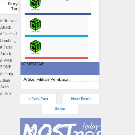
Penyiar MetroTV
Terkait Jilbab
# Brussels
Attack
# Istanbul
Bombing
# Paris
Attack
# WAR
KOMENTAR
ZONE
# Perda
Artikel Pilihan Pembaca :
Jilbab
Aceh
# ISIS
« Prev Post
Next Post »
Home