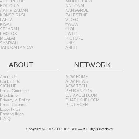
ACEHPEDIA
MIDDLE EAST
EDITORIAL
NATIONAL
AKHIR ZAMAN
NANGGROE
KONSPIRASI
PALESTINE
FAKTA
VIDEO
KISAH
#WOW
SEJARAH
#LOL
PHOTOS
#WTF?
MUALAF
PICTURE
SYARIAH
UNIK
TAHUKAH ANDA?
ANEH
ABOUT
NETWORK
About Us
ACW HOME
Contact Us
ACW NEWS
SIGN UP
ACW TECH
Press Guideline
PEUKAN.COM
Disclaimer
DATAACEH.COM
Privacy & Policy
DHAPUKUPI.COM
Press Release
PLUT ACEH
Lapor Iklan
Pasang Iklan
F.A.Q
Copyright © 2015
ATJEHCYBER
— All Rights Reserved