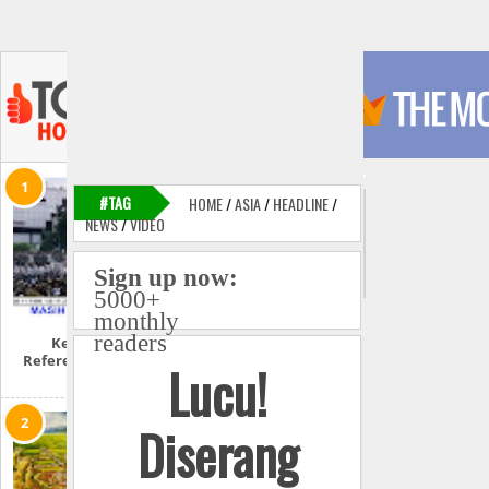
#TAG
HOME
/
ASIA
/
HEADLINE
/
NEWS
/
VIDEO
Sign up now:
5000+
monthly
readers
Kenangan
Referendum Aceh
Lucu!
1999
Diserang