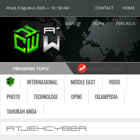
Ahad, 9 Agustus 2026 ― 10 : 58 AM
CONTACT
HOME
SIGN UP
IKLAN
PERS RILIS
TRENDING TOPIC
#PARIS ATTACK
#USA vs RUSSIA
#MOST VIDEO
INTERNASIONAL
MIDDLE EAST
VIDEO
Follow
PHOTO
TECHNOLOGI
OPINI
ISLAMPEDIA
TAHUKAH ANDA