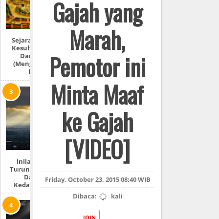
Gajah yang
Marah,
Sejarah Lengkap:
Kesultanan Aceh
Pemotor ini
Darussalam
(Mengulas Lebih
Detail)
Minta Maaf
ke Gajah
[VIDEO]
Inilah Tempat
Turunnya Nabi Isa
Dan 7 Ciri
Friday, October 23, 2015 08:40 WIB
Kedatangannya
Dibaca:
kali
JOIN