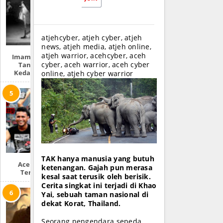
atjehcyber, atjeh cyber, atjeh
news, atjeh media, atjeh online,
atjeh warrior, acehcyber, aceh
Imam Mahdi Dan
Tanda-Tanda
cyber, aceh warrior, aceh cyber
Kedatangannya
online, atjeh cyber warrior
TAK hanya manusia yang butuh
Aceh (Jangan)
ketenangan. Gajah pun merasa
Tertipu Lagi
kesal saat terusik oleh berisik.
Cerita singkat ini terjadi di Khao
Yai, sebuah taman nasional di
dekat Korat, Thailand.
Seorang pengendara sepeda