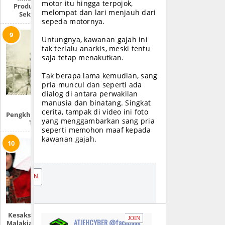
motor itu hingga terpojok,
Produk Zionis Di
melompat dan lari menjauh dari
Sekitar Anda
sepeda motornya.
Untungnya, kawanan gajah ini
tak terlalu anarkis, meski tentu
saja tetap menakutkan.
Tak berapa lama kemudian, sang
pria muncul dan seperti ada
dialog di antara perwakilan
manusia dan binatang. Singkat
Kisah
cerita, tampak di video ini foto
Pengkhianatan Pang
yang menggambarkan sang pria
Tibang
seperti memohon maaf kepada
kawanan gajah.
JOIN
Kesaksian Sandrina
JOIN
ATJEHCYBER @facebook
Malakiano | Mantan