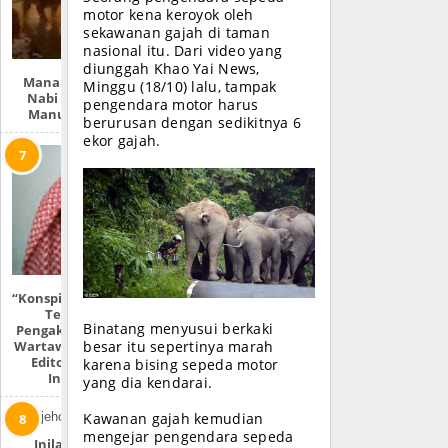
motor kena keroyok oleh
sekawanan gajah di taman
nasional itu. Dari video yang
diunggah Khao Yai News,
Mana Lebih Dulu,
Minggu (18/10) lalu, tampak
Nabi Adam Atau
pengendara motor harus
Manusia Purba?
berurusan dengan sedikitnya 6
ekor gajah.
“Konspirasi Metro TV
Terkuak” |
Binatang menyusui berkaki
Pengakuan Mantan
Wartawan & Penulis
besar itu sepertinya marah
Editorial Media
karena bising sepeda motor
Indonesia
yang dia kendarai.
Kawanan gajah kemudian
mengejar pengendara sepeda
Inilah Produk-