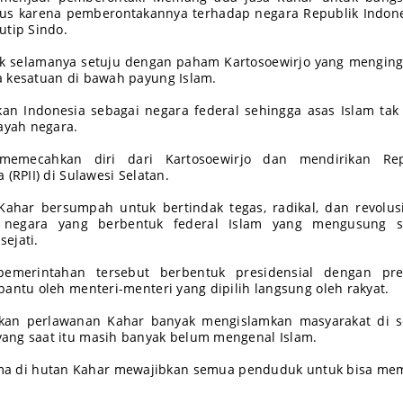
s karena pemberontakannya terhadap negara Republik Indone
utip Sindo.
idak selamanya setuju dengan paham Kartosoewirjo yang mengin
a kesatuan di bawah payung Islam.
an Indonesia sebagai negara federal sehingga asas Islam tak
layah negara.
 memecahkan diri dari Kartosoewirjo dan mendirikan Rep
 (RPII) di Sulawesi Selatan.
Kahar bersumpah untuk bertindak tegas, radikal, dan revolus
 negara yang berbentuk federal Islam yang mengusung s
ejati.
emerintahan tersebut berbentuk presidensial dengan pre
bantu oleh menteri-menteri yang dipilih langsung oleh rakyat.
kan perlawanan Kahar banyak mengislamkan masyarakat di se
ang saat itu masih banyak belum mengenal Islam.
lama di hutan Kahar mewajibkan semua penduduk untuk bisa m