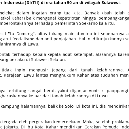
 Indonesia (DI/TII) di era tahun 50 an di wilayah Sulawesi.
elekat dalam ingatan orang tua kita. Banyak kisah telah di
Letkol Kahar) baik mengenai kepatriotan hingga 'pembangkang
mberontakannya terhadap pemerintah Soekarno kala itu.
l ''La Domeng'', alias tukang main domino ini sebenarnya 
ng anti feodalisme dan anti penjajahan. Hal ini ditunjukkannya se
lahirannya di Luwu.
ntak terhadap kepala-kepala adat setempat, alasannya karen
ang berlaku di Sulawesi Selatan.
 tidak ingin mengusir Jepang dari tanah kelahirannya. A
t, Kerajaan Luwu lantas menghukum Kahar atas tuduhan men
a terhitung sangat berat, yakni diganjar vonis ri paoppangi
haruskannya keluar dari tanah kelahirannya di Luwu.
kampung halamannya, balik ke Solo. Di kota ini, dia mendirika
ih tergoda oleh pergerakan kemerdekaan. Maka, setelah proklam
ke Jakarta. Di Ibu Kota, Kahar mendirikan Gerakan Pemuda Ind