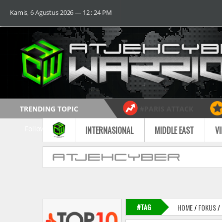
Kamis, 6 Agustus 2026 ― 12 : 24 PM
TRENDING TOPIC
#PARIS ATTACK
Follow
INTERNASIONAL
MIDDLE EAST
V
#TAG
HOME
/
FOKUS
/