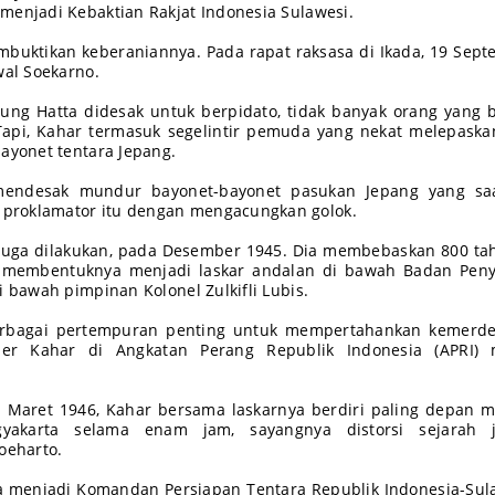
menjadi Kebaktian Rakjat Indonesia Sulawesi.
mbuktikan keberaniannya. Pada rapat raksasa di Ikada, 19 Sep
wal Soekarno.
ung Hatta didesak untuk berpidato, tidak banyak orang yang 
 Tapi, Kahar termasuk segelintir pemuda yang nekat melepask
bayonet tentara Jepang.
mendesak mundur bayonet-bayonet pasukan Jepang yang saa
proklamator itu dengan mengacungkan golok.
 juga dilakukan, pada Desember 1945. Dia membebaskan 800 t
membentuknya menjadi laskar andalan di bawah Badan Penye
i bawah pimpinan Kolonel Zulkifli Lubis.
erbagai pertempuran penting untuk mempertahankan kemerde
ier Kahar di Angkatan Perang Republik Indonesia (APRI) 
Maret 1946, Kahar bersama laskarnya berdiri paling depan m
akarta selama enam jam, sayangnya distorsi sejarah j
eharto.
ya menjadi Komandan Persiapan Tentara Republik Indonesia-Sul