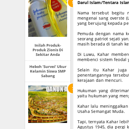
Darul Islam/Tentara Islam
Nama tersebut begitu m
mengenai sang overste (
yang berujung kepada pe
Pemuda dengan nama keci
seorang patriot sejati ya
masih berada di tanah ke
Inilah Produk-
Produk Zionis Di
Di Luwu, Kahar membero
Sekitar Anda
membenci sistem feodal y
Heboh ‘Survei’ Ukur
Selain itu Kahar juga
Kelamin Siswa SMP
penentangannya tersebu
Sabang
kerajaan dan mencuri.
Hukuman yang diterimany
yaitu hukuman yang meng
Kahar lalu meninggalkan 
Usaha Semangat Muda.
Tapi, ternyata Kahar leb
Agustus 1945, dia pergi 