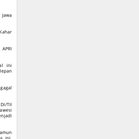
r Jawa
 Kahar
 APRI
l ini
depan
gagal
I/TII
lawesi
enjadi
Namun
 ini.