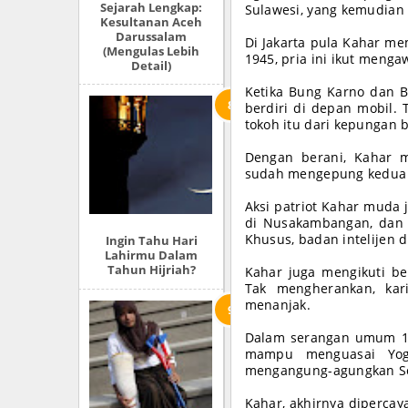
Sejarah Lengkap:
Sulawesi, yang kemudian 
Kesultanan Aceh
Darussalam
Di Jakarta pula Kahar me
(Mengulas Lebih
1945, pria ini ikut menga
Detail)
Ketika Bung Karno dan B
berdiri di depan mobil.
tokoh itu dari kepungan 
Dengan berani, Kahar 
sudah mengepung kedua 
Aksi patriot Kahar muda
di Nusakambangan, dan 
Khusus, badan intelijen d
Ingin Tahu Hari
Lahirmu Dalam
Tahun Hijriah?
Kahar juga mengikuti b
Tak mengherankan, kar
menanjak.
Dalam serangan umum 1 
mampu menguasai Yogy
mengangung-agungkan So
Kahar, akhirnya diperca