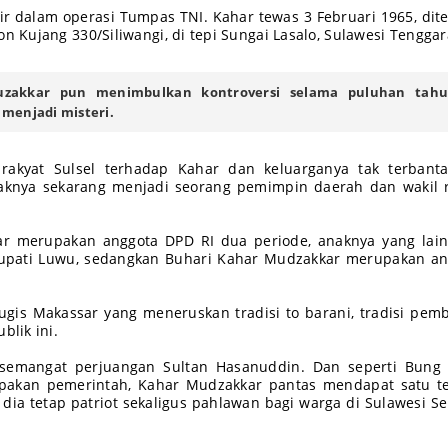
ir dalam operasi Tumpas TNI. Kahar tewas 3 Februari 1965, di
on Kujang 330/Siliwangi, di tepi Sungai Lasalo, Sulawesi Tenggar
zakkar pun menimbulkan kontroversi selama puluhan tahu
menjadi misteri.
rakyat Sulsel terhadap Kahar dan keluarganya tak terbanta
aknya sekarang menjadi seorang pemimpin daerah dan wakil 
ar merupakan anggota DPD RI dua periode, anaknya yang lain
pati Luwu, sedangkan Buhari Kahar Mudzakkar merupakan an
Bugis Makassar yang meneruskan tradisi to barani, tradisi pem
blik ini.
semangat perjuangan Sultan Hasanuddin. Dan seperti Bung
lupakan pemerintah, Kahar Mudzakkar pantas mendapat satu t
i, dia tetap patriot sekaligus pahlawan bagi warga di Sulawesi Se