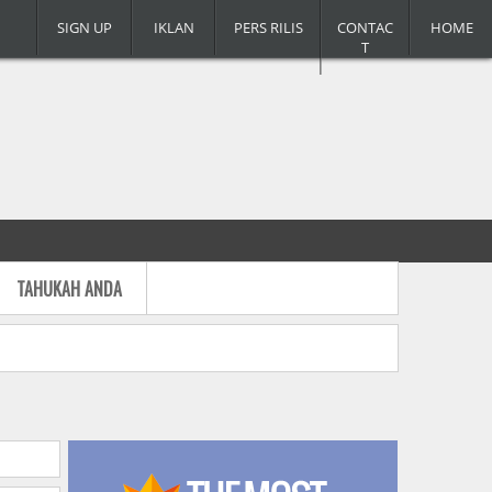
SIGN UP
IKLAN
PERS RILIS
CONTAC
HOME
T
TAHUKAH ANDA