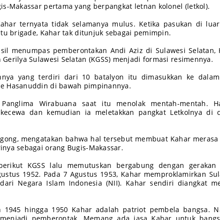
is-Makassar pertama yang berpangkat letnan kolonel (letkol).
 Kahar ternyata tidak selamanya mulus. Ketika pasukan di lua
atu brigade, Kahar tak ditunjuk sebagai pemimpin.
asil menumpas pemberontakan Andi Aziz di Sulawesi Selatan,
Gerilya Sulawesi Selatan (KGSS) menjadi formasi resimennya.
nya yang terdiri dari 10 batalyon itu dimasukkan ke dalam
de Hasanuddin di bawah pimpinannya.
, Panglima Wirabuana saat itu menolak mentah-mentah. Ha
kecewa dan kemudian ia meletakkan pangkat Letkolnya di 
ggong, mengatakan bahwa hal tersebut membuat Kahar merasa 
inya sebagai orang Bugis-Makassar.
berikut KGSS lalu memutuskan bergabung dengan gerakan D
gustus 1952. Pada 7 Agustus 1953, Kahar memproklamirkan Su
dari Negara Islam Indonesia (NII). Kahar sendiri diangkat m
 1945 hingga 1950 Kahar adalah patriot pembela bangsa. 
 menjadi pemberontak. Memang ada jasa Kahar untuk bangsa