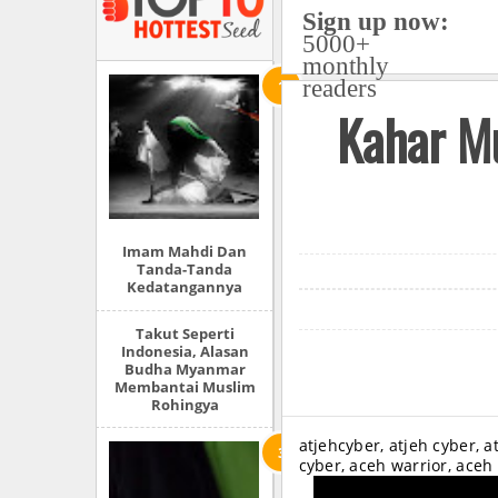
Sign up now:
5000+
monthly
readers
Kahar Mu
Imam Mahdi Dan
Tanda-Tanda
Kedatangannya
Takut Seperti
Indonesia, Alasan
Budha Myanmar
Membantai Muslim
Rohingya
atjehcyber, atjeh cyber, a
cyber, aceh warrior, aceh 