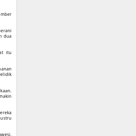
tember
berani
an dua
t itu
ahanan
lidik
kaan.
makin
ereka
ustru
awesi.