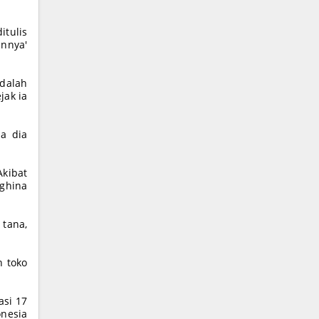
tulis
annya'
adalah
jak ia
a dia
kibat
ghina
 tana,
n toko
asi 17
onesia