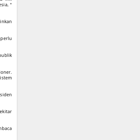
sia, "
ginkan
 perlu
ublik
ioner.
istem
siden
kitar
embaca