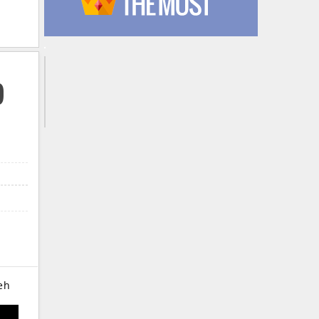
p
ceh