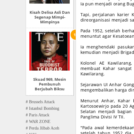
Ia pun menjadi orang Bug
Kisah Delisa Asli Dan
Tapi, perjalanan karier
Segenap Mimpi-
direorganisasi menjadi s
Mimpinya
Pada 1952, setelah berh
menuntut agar Kesatoean 
Ia menghendaki pasukan
kemudian menjadi Briga
Kolonel AE Kawilarang
membuat Kahar sangat 
Kawilarang.
Skuad 969, Mesin
Pembunuh
Sejarawan UI Anhar Gon
Berjubah Biksu
mengembalikan harga dir
Menurut Anhar, Kahar 
# Brussels Attack
Kartosoewirjo pada 20 A
# Istanbul Bombing
Selatan menjadi bagian 
# Paris Attack
Panglima Divisi IV TII.
# WAR ZONE
"Pada awal kemerdekaan
# Perda Jilbab Aceh
setelah tahun 1952 dia