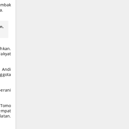
tembak
a.
n,
hkan.
rakyat
 Andi
ggota
berani
 Tomo
empat
latan.