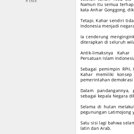
# ISIS
Namun itu semua terhapu
kata Anhar Gonggong, dik
Tetapi, Kahar sendiri t
Indonesia menjadi negar
Ia cenderung mengingink
diterapkan di seluruh wi
Antik-limaksnya Kahar
Persatuan Islam Indonesia
Sebagai pemimpin RPII, 
Kahar memiliki konsep
pemerintahan demokrasi s
Dalam pandangannya, p
sebagai kepala Negara di
Selama di hutan melaku
pegunungan Latimojong y
Satu sisi lagi bahwa se
latin dan Arab.