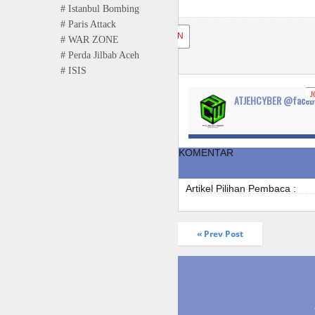
# Istanbul Bombing
# Paris Attack
JOIN
# WAR ZONE
# Perda Jilbab Aceh
# ISIS
J
ATJEHCYBER @faceb
KOMENTAR
Artikel Pilihan Pembaca :
« Prev Post