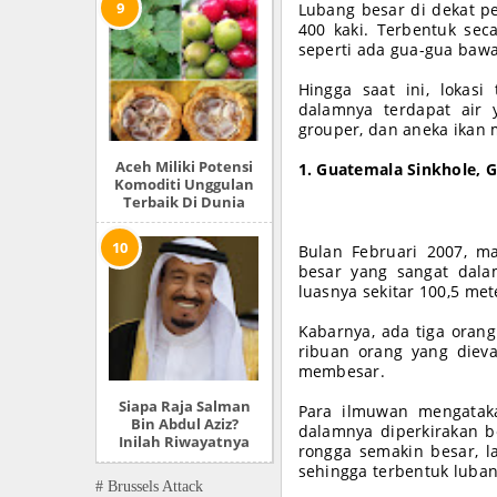
Lubang besar di dekat pe
400 kaki. Terbentuk sec
seperti ada gua-gua baw
Hingga saat ini, lokasi
dalamnya terdapat air 
grouper, dan aneka ikan 
Aceh Miliki Potensi
1. Guatemala Sinkhole, 
Komoditi Unggulan
Terbaik Di Dunia
Bulan Februari 2007, m
besar yang sangat dala
luasnya sekitar 100,5 met
Kabarnya, ada tiga orang
ribuan orang yang dieva
membesar.
Siapa Raja Salman
Para ilmuwan mengataka
Bin Abdul Aziz?
dalamnya diperkirakan be
Inilah Riwayatnya
rongga semakin besar, l
sehingga terbentuk luban
# Brussels Attack