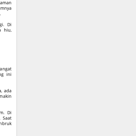
alaman
lamnya
.
gi. Di
 hiu,
angat
g ini
a, ada
emakin
m. Di
. Saat
ambruk