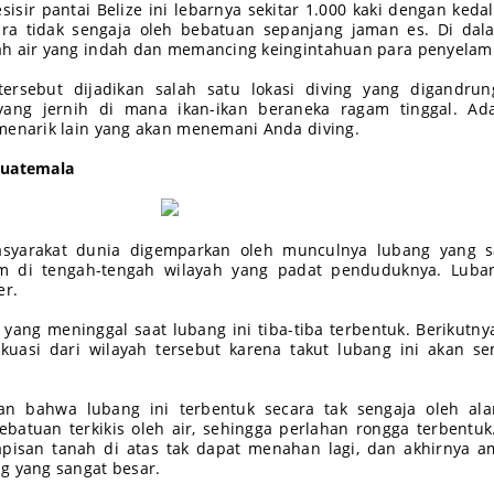
sisir pantai Belize ini lebarnya sekitar 1.000 kaki dengan ked
ara tidak sengaja oleh bebatuan sepanjang jaman es. Di da
ah air yang indah dan memancing keingintahuan para penyelam
 tersebut dijadikan salah satu lokasi diving yang digandrun
yang jernih di mana ikan-ikan beraneka ragam tinggal. Ada
menarik lain yang akan menemani Anda diving.
Guatemala
asyarakat dunia digemparkan oleh munculnya lubang yang s
m di tengah-tengah wilayah yang padat penduduknya. Luban
er.
 yang meninggal saat lubang ini tiba-tiba terbentuk. Berikutny
kuasi dari wilayah tersebut karena takut lubang ini akan s
n bahwa lubang ini terbentuk secara tak sengaja oleh ala
batuan terkikis oleh air, sehingga perlahan rongga terbentuk
apisan tanah di atas tak dapat menahan lagi, dan akhirnya 
g yang sangat besar.