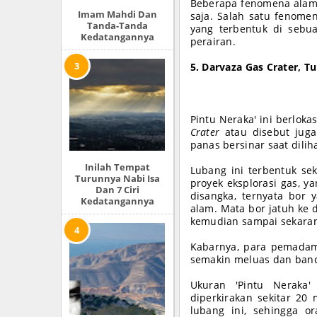
Beberapa fenomena alam
Imam Mahdi Dan
saja. Salah satu fenome
Tanda-Tanda
yang terbentuk di sebua
Kedatangannya
perairan.
5. Darvaza Gas Crater, T
Pintu Neraka' ini berlok
Crater
atau disebut jug
panas bersinar saat dilih
Inilah Tempat
Lubang ini terbentuk se
Turunnya Nabi Isa
proyek eksplorasi gas, 
Dan 7 Ciri
disangka, ternyata bor
Kedatangannya
alam. Mata bor jatuh ke
kemudian sampai sekaran
Kabarnya, para pemadam
semakin meluas dan band
Ukuran 'Pintu Neraka'
diperkirakan sekitar 20
lubang ini, sehingga o