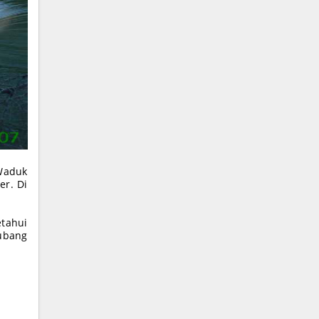
 Waduk
er. Di
tahui
lubang