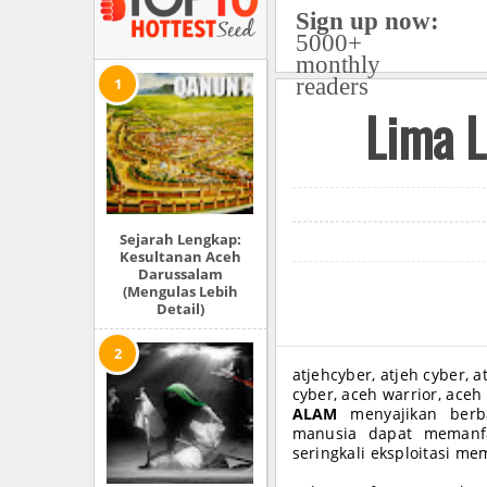
Sign up now:
5000+
monthly
readers
Lima L
Sejarah Lengkap:
Kesultanan Aceh
Darussalam
(Mengulas Lebih
Detail)
atjehcyber, atjeh cyber, a
cyber, aceh warrior, aceh 
ALAM
menyajikan berba
manusia dapat memanfa
seringkali eksploitasi m