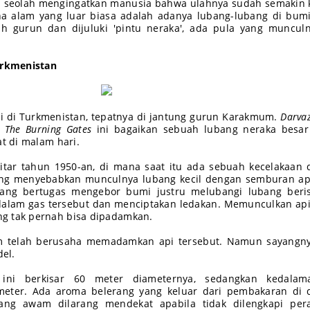
 seolah mengingatkan manusia bahwa ulahnya sudah semakin 
na alam yang luar biasa adalah adanya lubang-lubang di bum
h gurun dan dijuluki 'pintu neraka', ada pula yang muncul
urkmenistan
asi di Turkmenistan, tepatnya di jantung gurun Karakmum.
Darva
a
The Burning Gates
ini bagaikan sebuah lubang neraka besar
at di malam hari.
kitar tahun 1950-an, di mana saat itu ada sebuah kecelakaan
yang menyebabkan munculnya lubang kecil dengan semburan ap
 yang bertugas mengebor bumi justru melubangi lubang beris
 dalam gas tersebut dan menciptakan ledakan. Memunculkan ap
g tak pernah bisa dipadamkan.
 telah berusaha memadamkan api tersebut. Namun sayangny
el.
 ini berkisar 60 meter diameternya, sedangkan kedalam
 meter. Ada aroma belerang yang keluar dari pembakaran di
rang awam dilarang mendekat apabila tidak dilengkapi pera