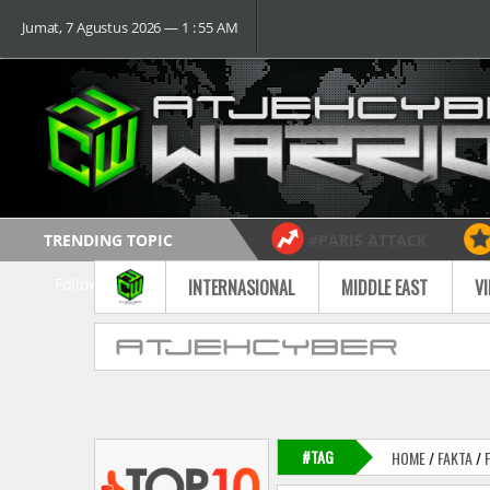
Jumat, 7 Agustus 2026 ― 1 : 55 AM
TRENDING TOPIC
#PARIS ATTACK
Follow
INTERNASIONAL
MIDDLE EAST
V
#TAG
HOME
/
FAKTA
/