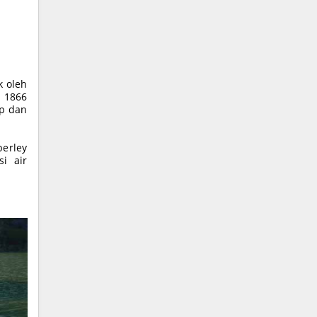
k oleh
n 1866
op dan
berley
i air