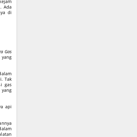
kejam
i. Ada
nya di
za Gas
 yang
 dalam
i. Tak
i gas
i yang
a api
annya
 dalam
latan