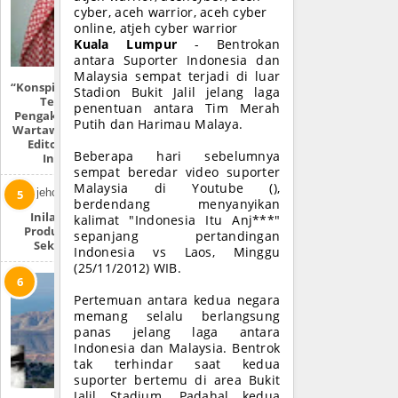
cyber, aceh warrior, aceh cyber
online, atjeh cyber warrior
Kuala Lumpur
- Bentrokan
antara Suporter Indonesia dan
Malaysia sempat terjadi di luar
“Konspirasi Metro TV
Stadion Bukit Jalil jelang laga
Terkuak” |
penentuan antara Tim Merah
Pengakuan Mantan
Putih dan Harimau Malaya.
Wartawan & Penulis
Editorial Media
Beberapa hari sebelumnya
Indonesia
sempat beredar video suporter
Malaysia di Youtube (),
berdendang menyanyikan
Inilah Produk-
kalimat "Indonesia Itu Anj***"
Produk Zionis Di
sepanjang pertandingan
Sekitar Anda
Indonesia vs Laos, Minggu
(25/11/2012) WIB.
Pertemuan antara kedua negara
memang selalu berlangsung
panas jelang laga antara
Indonesia dan Malaysia. Bentrok
tak terhindar saat kedua
suporter bertemu di area Bukit
Jalil Stadium. Padahal kedua