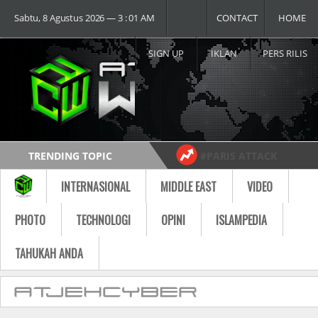
Sabtu, 8 Agustus 2026 ― 3 : 01 AM
CONTACT
HOME
SIGN UP
IKLAN
PERS RILIS
TRENDING TOPIC
#PARIS ATTACK
#USA vs RUSSIA
#MOST VIDEO
INTERNASIONAL
MIDDLE EAST
VIDEO
Follow
PHOTO
TECHNOLOGI
OPINI
ISLAMPEDIA
TAHUKAH ANDA