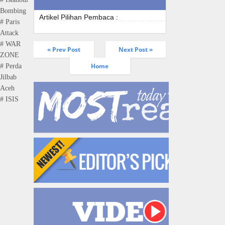
Bombing
Artikel Pilihan Pembaca :
# Paris
Attack
# WAR
« Prev Post
Next Post »
ZONE
Home
# Perda
Jilbab
Aceh
# ISIS