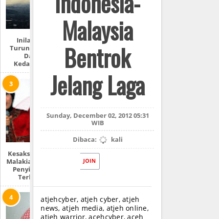
Indonesia-
Malaysia
Inilah Tempat
Bentrok
Turunnya Nabi Isa
Dan 7 Ciri
Kedatangannya
Jelang Laga
Sunday, December 02, 2012 05:31
WIB
Dibaca:
kali
Kesaksian Sandrina
Malakiano | Mantan
JOIN
Penyiar MetroTV
Terkait Jilbab
atjehcyber, atjeh cyber, atjeh
news, atjeh media, atjeh online,
atjeh warrior, acehcyber, aceh