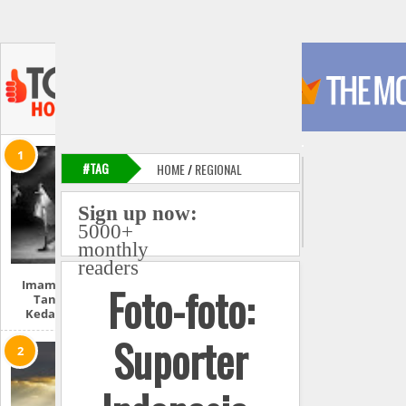
#TAG
HOME
/
REGIONAL
Sign up now:
5000+
monthly
readers
Imam Mahdi Dan
Foto-foto:
Tanda-Tanda
Kedatangannya
Suporter