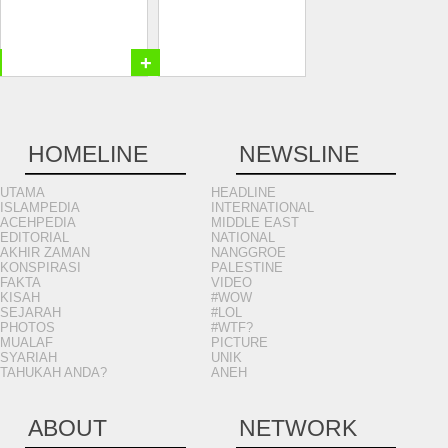
+
HOMELINE
NEWSLINE
UTAMA
HEADLINE
ISLAMPEDIA
INTERNATIONAL
ACEHPEDIA
MIDDLE EAST
EDITORIAL
NATIONAL
AKHIR ZAMAN
NANGGROE
KONSPIRASI
PALESTINE
FAKTA
VIDEO
KISAH
#WOW
SEJARAH
#LOL
PHOTOS
#WTF?
MUALAF
PICTURE
SYARIAH
UNIK
TAHUKAH ANDA?
ANEH
ABOUT
NETWORK