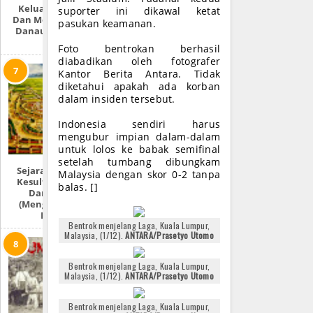
Keluarnya Dajjal
suporter ini dikawal ketat
Dan Mengeringnya
pasukan keamanan.
Danau Tiberias Di
Israel
Foto bentrokan berhasil
diabadikan oleh fotografer
Kantor Berita Antara. Tidak
diketahui apakah ada korban
dalam insiden tersebut.
Indonesia sendiri harus
mengubur impian dalam-dalam
untuk lolos ke babak semifinal
setelah tumbang dibungkam
Sejarah Lengkap:
Malaysia dengan skor 0-2 tanpa
Kesultanan Aceh
balas. []
Darussalam
(Mengulas Lebih
Detail)
Bentrok menjelang Laga, Kuala Lumpur,
Malaysia, (1/12).
ANTARA/Prasetyo Utomo
Bentrok menjelang Laga, Kuala Lumpur,
Malaysia, (1/12).
ANTARA/Prasetyo Utomo
Bentrok menjelang Laga, Kuala Lumpur,