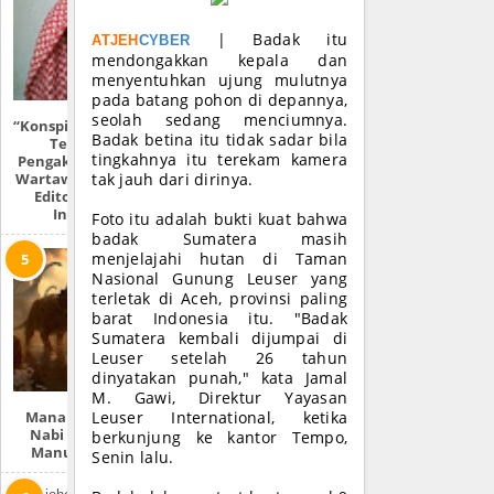
| Badak itu
ATJEH
CYBER
mendongakkan kepala dan
menyentuhkan ujung mulutnya
pada batang pohon di depannya,
seolah sedang menciumnya.
“Konspirasi Metro TV
Badak betina itu tidak sadar bila
Terkuak” |
tingkahnya itu terekam kamera
Pengakuan Mantan
Wartawan & Penulis
tak jauh dari dirinya.
Editorial Media
Indonesia
Foto itu adalah bukti kuat bahwa
badak Sumatera masih
menjelajahi hutan di Taman
Nasional Gunung Leuser yang
terletak di Aceh, provinsi paling
barat Indonesia itu. "Badak
Sumatera kembali dijumpai di
Leuser setelah 26 tahun
dinyatakan punah," kata Jamal
M. Gawi, Direktur Yayasan
Mana Lebih Dulu,
Leuser International, ketika
Nabi Adam Atau
berkunjung ke kantor Tempo,
Manusia Purba?
Senin lalu.