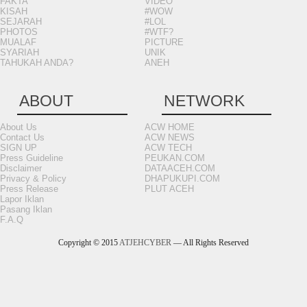
FAKTA
VIDEO
KISAH
#WOW
SEJARAH
#LOL
PHOTOS
#WTF?
MUALAF
PICTURE
SYARIAH
UNIK
TAHUKAH ANDA?
ANEH
ABOUT
NETWORK
About Us
ACW HOME
Contact Us
ACW NEWS
SIGN UP
ACW TECH
Press Guideline
PEUKAN.COM
Disclaimer
DATAACEH.COM
Privacy & Policy
DHAPUKUPI.COM
Press Release
PLUT ACEH
Lapor Iklan
Pasang Iklan
F.A.Q
Copyright © 2015
ATJEHCYBER
— All Rights Reserved