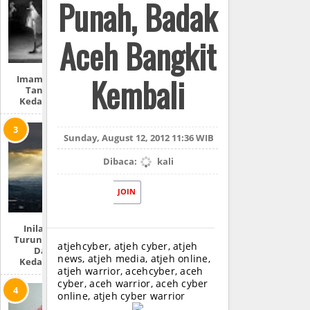
Punah, Badak
Aceh Bangkit
Kembali
Imam Mahdi Dan
Tanda-Tanda
Kedatangannya
Sunday, August 12, 2012 11:36 WIB
Dibaca:
kali
JOIN
Inilah Tempat
Turunnya Nabi Isa
atjehcyber, atjeh cyber, atjeh
Dan 7 Ciri
news, atjeh media, atjeh online,
Kedatangannya
atjeh warrior, acehcyber, aceh
cyber, aceh warrior, aceh cyber
online, atjeh cyber warrior