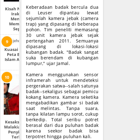
Keberadaan badak bercula dua
Kisah Nyata Perang
di Leuser dipantau lewat
Irak: “Mereka
sejumlah kamera jebak (camera
Menyiksa Dan
Memperkosaku
trap) yang dipasang di beberapa
Seperti Ini!”
pohon. Tim peneliti memasang
30 unit kamera jebak sejak
pertengahan 2011. Semuanya
dipasang di lokasi-lokasi
Kuasai Dunia, Inilah
kubangan badak. "Badak sangat
Peta Baru Daulah
suka berendam di kubangan
Islam Atau ISIS Pada
lumpur," ujar Jamal.
2020
Kamera menggunakan sensor
inframerah untuk mendeteksi
pergerakan satwa--salah satunya
badak--sekaligus sebagai pemicu
kokang kamera. Kamera seketika
mengabadikan gambar si badak
saat melintas. Tanpa suara,
tanpa kilatan lampu sorot, cukup
berkedip. Total seribu potret
Kesaksian Sandrina
berasal dari dua puluhan badak
Malakiano | Mantan
karena seekor badak bisa
Penyiar MetroTV
terpotret hingga puluhan kali.
Terkait Jilbab