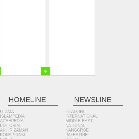
+
HOMELINE
NEWSLINE
UTAMA
HEADLINE
ISLAMPEDIA
INTERNATIONAL
ACEHPEDIA
MIDDLE EAST
EDITORIAL
NATIONAL
AKHIR ZAMAN
NANGGROE
KONSPIRASI
PALESTINE