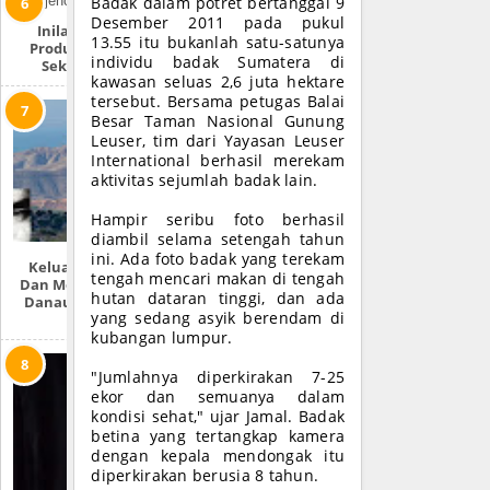
Badak dalam potret bertanggal 9
Desember 2011 pada pukul
Inilah Produk-
13.55 itu bukanlah satu-satunya
Produk Zionis Di
individu badak Sumatera di
Sekitar Anda
kawasan seluas 2,6 juta hektare
tersebut. Bersama petugas Balai
Besar Taman Nasional Gunung
Leuser, tim dari Yayasan Leuser
International berhasil merekam
aktivitas sejumlah badak lain.
Hampir seribu foto berhasil
diambil selama setengah tahun
ini. Ada foto badak yang terekam
Keluarnya Dajjal
tengah mencari makan di tengah
Dan Mengeringnya
hutan dataran tinggi, dan ada
Danau Tiberias Di
yang sedang asyik berendam di
Israel
kubangan lumpur.
"Jumlahnya diperkirakan 7-25
ekor dan semuanya dalam
kondisi sehat," ujar Jamal. Badak
betina yang tertangkap kamera
dengan kepala mendongak itu
diperkirakan berusia 8 tahun.