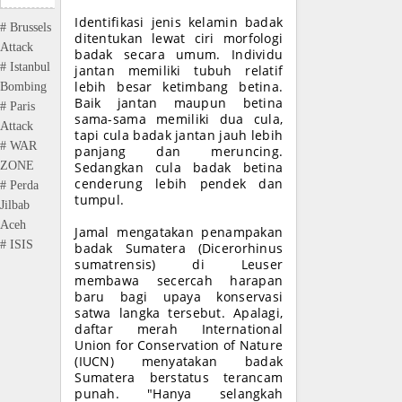
Identifikasi jenis kelamin badak
# Brussels
ditentukan lewat ciri morfologi
Attack
badak secara umum. Individu
# Istanbul
jantan memiliki tubuh relatif
lebih besar ketimbang betina.
Bombing
Baik jantan maupun betina
# Paris
sama-sama memiliki dua cula,
Attack
tapi cula badak jantan jauh lebih
# WAR
panjang dan meruncing.
ZONE
Sedangkan cula badak betina
cenderung lebih pendek dan
# Perda
tumpul.
Jilbab
Aceh
Jamal mengatakan penampakan
# ISIS
badak Sumatera (Dicerorhinus
sumatrensis) di Leuser
membawa secercah harapan
baru bagi upaya konservasi
satwa langka tersebut. Apalagi,
daftar merah International
Union for Conservation of Nature
(IUCN) menyatakan badak
Sumatera berstatus terancam
punah. "Hanya selangkah