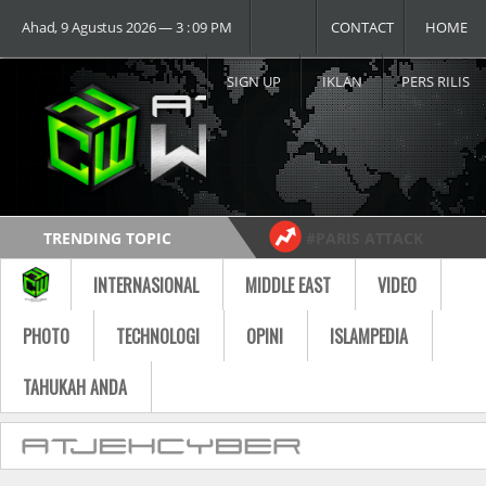
Ahad, 9 Agustus 2026 ― 3 : 09 PM
CONTACT
HOME
SIGN UP
IKLAN
PERS RILIS
TRENDING TOPIC
#PARIS ATTACK
#USA vs RUSSIA
#MOST VIDEO
INTERNASIONAL
MIDDLE EAST
VIDEO
Follow
PHOTO
TECHNOLOGI
OPINI
ISLAMPEDIA
TAHUKAH ANDA