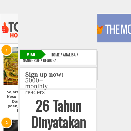
#TAG
HOME
/
ANALISA
/
NANGGROE
/
REGIONAL
Sign up now:
5000+
monthly
readers
Sejarah Lengkap:
Kesultanan Aceh
26 Tahun
Darussalam
(Mengulas Lebih
Detail)
Dinyatakan