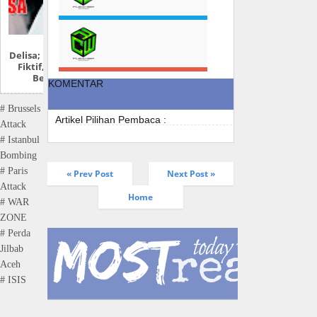
Delisa; Bukan Tokoh
Fiktif, Dia Benar-
Benar Ada
KOMENTAR
# Brussels
Artikel Pilihan Pembaca :
Attack
# Istanbul
Bombing
# Paris
« Prev Post
Next Post »
Attack
Home
# WAR
ZONE
# Perda
Jilbab
Aceh
# ISIS