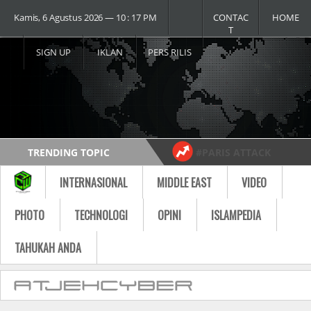
Kamis, 6 Agustus 2026 ― 10 : 17 PM
CONTAC
HOME
T
SIGN UP
IKLAN
PERS RILIS
TRENDING TOPIC
#PARIS ATTACK
#USA vs RUSSIA
#MOST VIDEO
INTERNASIONAL
MIDDLE EAST
VIDEO
Follow
PHOTO
TECHNOLOGI
OPINI
ISLAMPEDIA
TAHUKAH ANDA