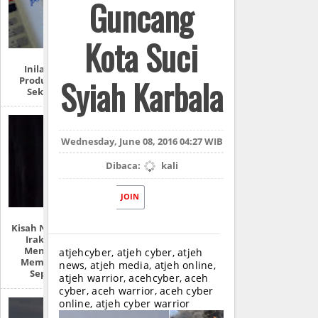
Guncang
Kota Suci
Inilah Produk-
Syiah Karbala
Produk Zionis Di
Sekitar Anda
Wednesday, June 08, 2016 04:27 WIB
Dibaca:
kali
JOIN
Kisah Nyata Perang
Irak: “Mereka
Menyiksa Dan
atjehcyber, atjeh cyber, atjeh
Memperkosaku
news, atjeh media, atjeh online,
Seperti Ini!”
atjeh warrior, acehcyber, aceh
cyber, aceh warrior, aceh cyber
online, atjeh cyber warrior