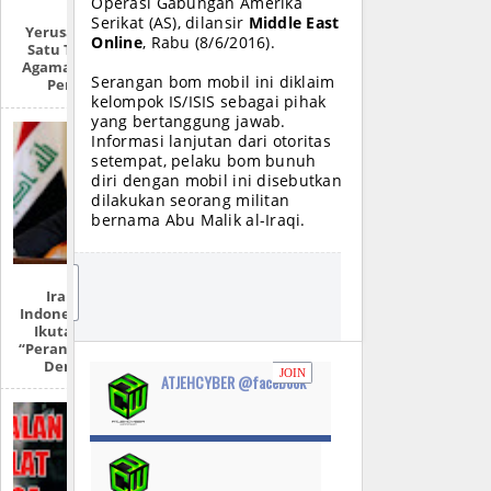
Operasi Gabungan Amerika
Serikat (AS), dilansir
Middle East
Yerusalem: “Kota
Online
, Rabu (8/6/2016).
Satu Tuhan, Tiga
Agama Dan Sejuta
Serangan bom mobil ini diklaim
Pertikaian”
kelompok IS/ISIS sebagai pihak
yang bertanggung jawab.
Informasi lanjutan dari otoritas
setempat, pelaku bom bunuh
diri dengan mobil ini disebutkan
dilakukan seorang militan
bernama Abu Malik al-Iraqi.
JO
Iran Ancam
IN
Indonesia Tak Ikut-
Ikutan Terlibat
“Perang Kedutaan”
Dengan Iran
JOIN
ATJEHCYBER @facebook