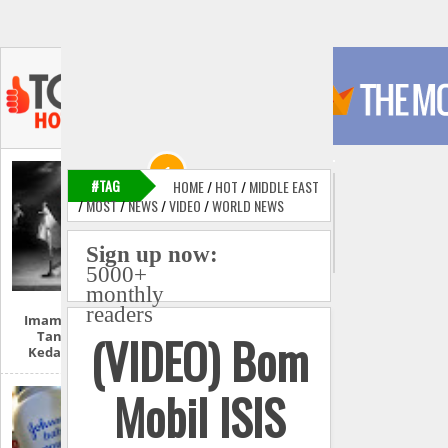
#TAG
HOME
/
HOT
/
MIDDLE EAST
/
MOST
/
NEWS
/
VIDEO
/
WORLD NEWS
Sign up now:
5000+
monthly
readers
Imam Mahdi Dan
(VIDEO) Bom
Tanda-Tanda
Kedatangannya
Mobil ISIS