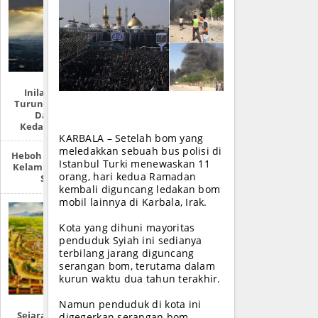
Inilah Tempat
Turunnya Nabi Isa
Dan 7 Ciri
Kedatangannya
KARBALA – Setelah bom yang
meledakkan sebuah bus polisi di
Heboh ‘Survei’ Ukur
Istanbul Turki menewaskan 11
Kelamin Siswa SMP
orang, hari kedua Ramadan
Sabang
kembali diguncang ledakan bom
mobil lainnya di Karbala, Irak.
Kota yang dihuni mayoritas
penduduk Syiah ini sedianya
terbilang jarang diguncang
serangan bom, terutama dalam
kurun waktu dua tahun terakhir.
Namun penduduk di kota ini
Sejarah Lengkap:
digegerkan serangan bom