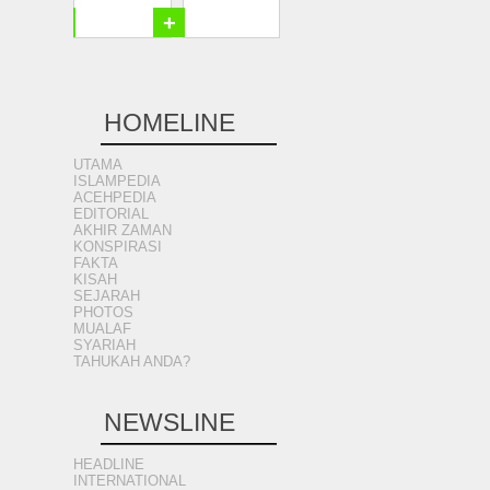
+
+
HOMELINE
UTAMA
ISLAMPEDIA
ACEHPEDIA
EDITORIAL
AKHIR ZAMAN
KONSPIRASI
FAKTA
KISAH
SEJARAH
PHOTOS
MUALAF
SYARIAH
TAHUKAH ANDA?
NEWSLINE
HEADLINE
INTERNATIONAL