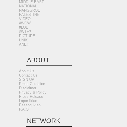
MIDDLE EAST
NATIONAL
NANGGROE
PALESTINE
VIDEO
#WOW
#LOL
#WTF?
PICTURE
UNIK
ANEH
ABOUT
About Us
Contact Us
SIGN UP
Press Guideline
Disclaimer
Privacy & Policy
Press Release
Lapor Iklan
Pasang Iklan
F.A.Q
NETWORK