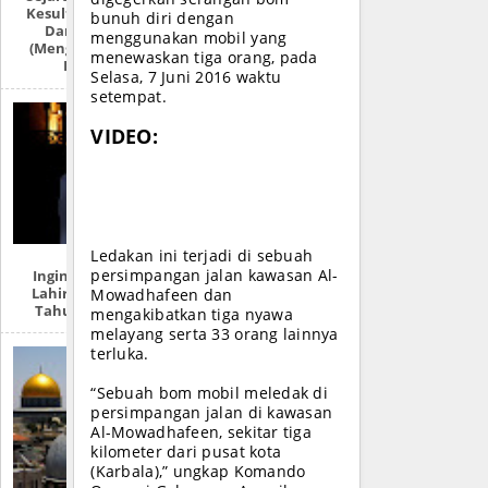
Kesultanan Aceh
bunuh diri dengan
Darussalam
menggunakan mobil yang
(Mengulas Lebih
menewaskan tiga orang, pada
Detail)
Selasa, 7 Juni 2016 waktu
setempat.
VIDEO:
Ledakan ini terjadi di sebuah
Ingin Tahu Hari
persimpangan jalan kawasan Al-
Lahirmu Dalam
Mowadhafeen dan
Tahun Hijriah?
mengakibatkan tiga nyawa
melayang serta 33 orang lainnya
terluka.
“Sebuah bom mobil meledak di
persimpangan jalan di kawasan
Al-Mowadhafeen, sekitar tiga
kilometer dari pusat kota
(Karbala),” ungkap Komando