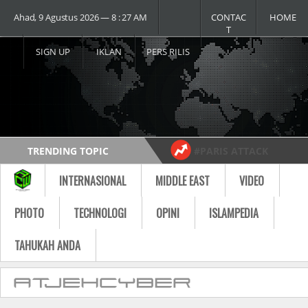
Ahad, 9 Agustus 2026 ― 8 : 27 AM
CONTAC
HOME
T
SIGN UP
IKLAN
PERS RILIS
TRENDING TOPIC
#PARIS ATTACK
#USA vs RUSSIA
#MOST VIDEO
INTERNASIONAL
MIDDLE EAST
VIDEO
Follow
PHOTO
TECHNOLOGI
OPINI
ISLAMPEDIA
TAHUKAH ANDA