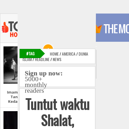
#TAG
HOME
/
AMERICA
/
DUNIA
ISLAM
/
HEADLINE
/
NEWS
Sign up now:
5000+
monthly
readers
Imam Mahdi Dan
Tuntut waktu
Tanda-Tanda
Kedatangannya
Shalat,