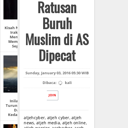
Ratusan
Buruh
Kisah Nyata Perang
Muslim di AS
Irak: “Mereka
Menyiksa Dan
Memperkosaku
Seperti Ini!”
Dipecat
Sunday, January 03, 2016 05:30 WIB
Dibaca:
kali
JOIN
Inilah Tempat
Turunnya Nabi Isa
Dan 7 Ciri
Kedatangannya
atjehcyber, atjeh cyber, atjeh
news, atjeh media, atjeh online,