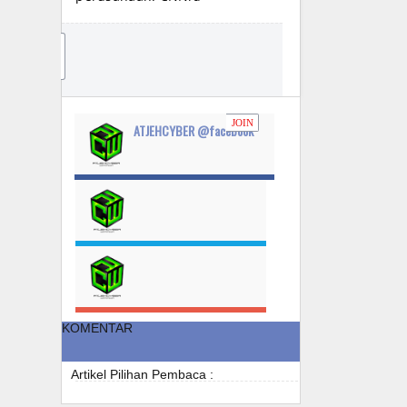
JO
IN
JOIN
ATJEHCYBER @facebook
KOMENTAR
Artikel Pilihan Pembaca :