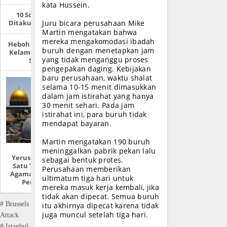
kata Hussein.
10 Sosok Paling
Ditakuti AS Saat Ini
Juru bicara perusahaan Mike
Martin mengatakan bahwa
mereka mengakomodasi ibadah
Heboh ‘Survei’ Ukur
buruh dengan menetapkan jam
Kelamin Siswa SMP
yang tidak menganggu proses
Sabang
pengepakan daging. Kebijakan
baru perusahaan, waktu shalat
selama 10-15 menit dimasukkan
dalam jam istirahat yang hanya
30 menit sehari. Pada jam
istirahat ini, para buruh tidak
mendapat bayaran.
Martin mengatakan 190 buruh
meninggalkan pabrik pekan lalu
Yerusalem: “Kota
sebagai bentuk protes.
Satu Tuhan, Tiga
Perusahaan memberikan
Agama Dan Sejuta
ultimatum tiga hari untuk
Pertikaian”
mereka masuk kerja kembali, jika
tidak akan dipecat. Semua buruh
# Brussels
itu akhirnya dipecat karena tidak
juga muncul setelah tiga hari.
Attack
# Istanbul