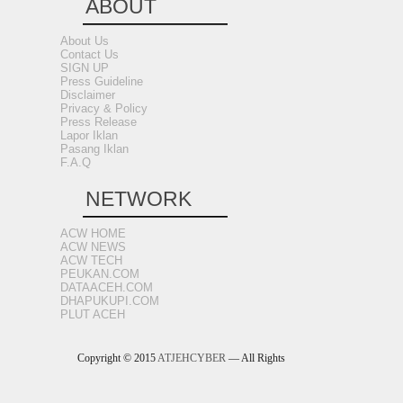
ABOUT
About Us
Contact Us
SIGN UP
Press Guideline
Disclaimer
Privacy & Policy
Press Release
Lapor Iklan
Pasang Iklan
F.A.Q
NETWORK
ACW HOME
ACW NEWS
ACW TECH
PEUKAN.COM
DATAACEH.COM
DHAPUKUPI.COM
PLUT ACEH
Copyright © 2015
ATJEHCYBER
— All Rights