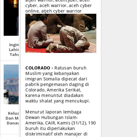
atjeh warrior, acehcyber, aceh
cyber, aceh warrior, aceh cyber
online, atjeh cyber warrior
Ingin Tahu Hari
Lahirmu Dalam
Tahun Hijriah?
COLORADO -
Ratusan buruh
Muslim yang kebanyakan
imigran Somalia dipecat dari
pabrik pengemasan daging di
Colorado, Amerika Serikat,
karena menuntut diadakan
waktu shalat yang mencukupi.
Menurut laporan lembaga
Keluarnya Dajjal
Dewan Hubungan Islam-
Dan Mengeringnya
Amerika, CAIR, Kamis (31/12), 190
Danau Tiberias Di
Israel
buruh itu diperlakukan
diskriminatif oleh manajer di