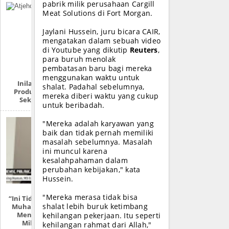
pabrik milik perusahaan Cargill
Meat Solutions di Fort Morgan.
Jaylani Hussein, juru bicara CAIR,
mengatakan dalam sebuah video
di Youtube yang dikutip
Reuters
,
para buruh menolak
pembatasan baru bagi mereka
menggunakan waktu untuk
Inilah Produk-
shalat. Padahal sebelumnya,
Produk Zionis Di
mereka diberi waktu yang cukup
Sekitar Anda
untuk beribadah.
"Mereka adalah karyawan yang
baik dan tidak pernah memiliki
masalah sebelumnya. Masalah
ini muncul karena
kesalahpahaman dalam
perubahan kebijakan," kata
Hussein.
"Mereka merasa tidak bisa
“Ini Tidak Mungkin!
shalat lebih buruk ketimbang
Muhammad Pasti
Menggunakan
kehilangan pekerjaan. Itu seperti
Mikroskop”
kehilangan rahmat dari Allah,"