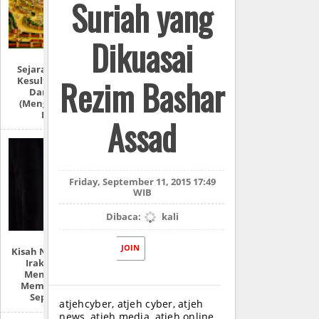
Suriah yang
Dikuasai
Sejarah Lengkap:
Rezim Bashar
Kesultanan Aceh
Darussalam
(Mengulas Lebih
Detail)
Assad
Friday, September 11, 2015 17:49
WIB
Dibaca:
kali
JOIN
Kisah Nyata Perang
Irak: “Mereka
Menyiksa Dan
Memperkosaku
Seperti Ini!”
atjehcyber, atjeh cyber, atjeh
news, atjeh media, atjeh online,