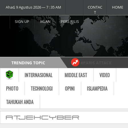
Ahad, 9 Agustus 2026 ― 7 : 35 AM
CONTAC
HOME
T
SIGN UP
IKLAN
PERS RILIS
TRENDING TOPIC
#PARIS ATTACK
#USA vs RUSSIA
#MOST VIDEO
INTERNASIONAL
MIDDLE EAST
VIDEO
Follow
PHOTO
TECHNOLOGI
OPINI
ISLAMPEDIA
TAHUKAH ANDA