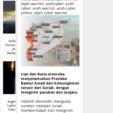
atjeh warrior, acehcyber, aceh
cyber, aceh warrior, aceh cyber
online, atjeh cyber warrior
Inilah Tempat
Turunnya Nabi Isa
Dan 7 Ciri
Kedatangannya
Iran dan Rusia mencoba
menyelamatkan Presiden
Bashar Assad dari kemungkinan
terusir dari Suriah, dengan
mengirim pasukan dan senjata.
Yedioth Ahronoth, mengutip
Ingin Tahu Hari
Lahirmu Dalam
sumber intelejen Israel,
Tahun Hijriah?
memberitakan Iran mengirim