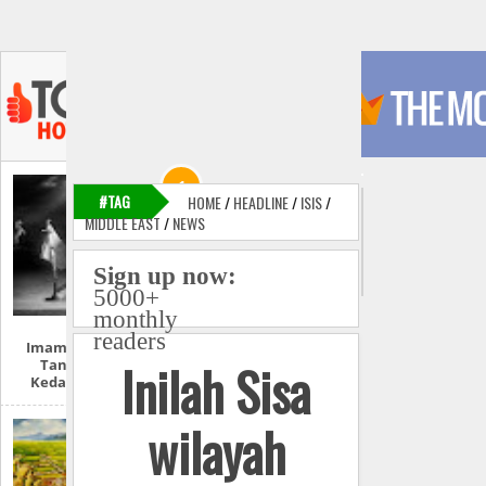
#TAG
HOME
/
HEADLINE
/
ISIS
/
MIDDLE EAST
/
NEWS
Sign up now:
5000+
monthly
readers
Imam Mahdi Dan
Inilah Sisa
Tanda-Tanda
Kedatangannya
wilayah