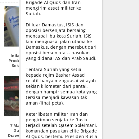
Brigade Al Quds dan Iran
mengirim asset militer ke
Suriah.
Di luar Damaskus, ISIS dan
oposisi bersenjata bersaing
mencapai ibu kota Suriah. ISIS
kini menguasai jalan utama ke
Damaskus, dengan merebut dari
oposisi bersenjata -- pasukan
Inilah Produk-
yang didanai AS dan Arab Saudi.
Produk Zionis Di
Sekitar Anda
Tentara Suriah yang setia
kepada rejim Bashar Assad
relatif hanya menguasai wilayah
sekian kilometer dari pantai,
dengan hampir semua kota yang
tersisa menjadi kawasan tak
aman (lihat peta).
Keterlibatan militer Iran dan
pengiriman senjata ke Rusia
terjadi setelah Qasem Soleimani,
7 Mayat Tokoh
Dunia Yang
komandan pasukan elite Brigade
Diawetkan (FULL
Al Quds, bertemu Presiden Rusia