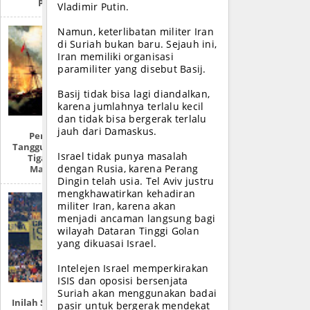
PHOTO)
Vladimir Putin.
Namun, keterlibatan militer Iran
di Suriah bukan baru. Sejauh ini,
Iran memiliki organisasi
paramiliter yang disebut Basij.
Basij tidak bisa lagi diandalkan,
karena jumlahnya terlalu kecil
dan tidak bisa bergerak terlalu
jauh dari Damaskus.
Perempuan
Tangguh Pahlawan
Israel tidak punya masalah
Tiga Zaman,
dengan Rusia, karena Perang
Malahayati
Dingin telah usia. Tel Aviv justru
mengkhawatirkan kehadiran
militer Iran, karena akan
menjadi ancaman langsung bagi
wilayah Dataran Tinggi Golan
yang dikuasai Israel.
Intelejen Israel memperkirakan
ISIS dan oposisi bersenjata
Suriah akan menggunakan badai
Inilah Sejarah Awal
pasir untuk bergerak mendekat