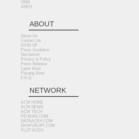
UNIK
ANEH
ABOUT
About Us
Contact Us
SIGN UP
Press Guideline
Disclaimer
Privacy & Policy
Press Release
Lapor Iklan
Pasang Iklan
F.A.Q
NETWORK
ACW HOME
ACW NEWS
ACW TECH
PEUKAN.COM
DATAACEH.COM
DHAPUKUPI.COM
PLUT ACEH