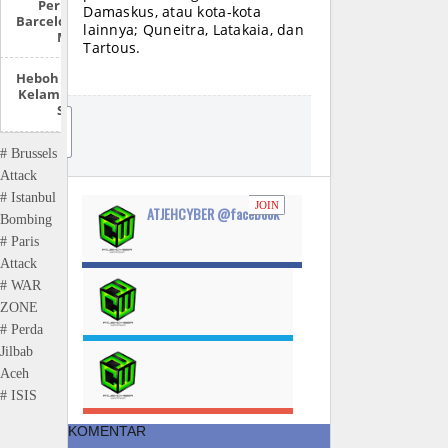
Permusuhan
Damaskus, atau kota-kota
Barcelona Dan Real
lainnya; Quneitra, Latakaia, dan
Madrid
Tartous.
Heboh ‘Survei’ Ukur
Kelamin Siswa SMP
Sabang
JO
IN
# Brussels
Attack
# Istanbul
JOIN
ATJEHCYBER @facebook
Bombing
# Paris
Attack
# WAR
ZONE
# Perda
Jilbab
Aceh
# ISIS
KOMENTAR