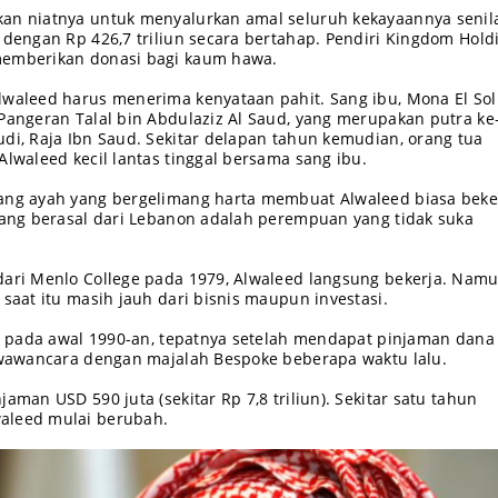
kan niatnya untuk menyalurkan amal seluruh kekayaannya senil
a dengan Rp 426,7 triliun secara bertahap. Pendiri Kingdom Hold
memberikan donasi bagi kaum hawa.
lwaleed harus menerima kenyataan pahit. Sang ibu, Mona El Sol
 Pangeran Talal bin Abdulaziz Al Saud, yang merupakan putra ke
udi, Raja Ibn Saud. Sekitar delapan tahun kemudian, orang tua
Alwaleed kecil lantas tinggal bersama sang ibu.
sang ayah yang bergelimang harta membuat Alwaleed biasa beke
 yang berasal dari Lebanon adalah perempuan yang tidak suka
dari Menlo College pada 1979, Alwaleed langsung bekerja. Namu
 saat itu masih jauh dari bisnis maupun investasi.
nis pada awal 1990-an, tepatnya setelah mendapat pinjaman dana
m wawancara dengan majalah Bespoke beberapa waktu lalu.
jaman USD 590 juta (sekitar Rp 7,8 triliun). Sekitar satu tahun
aleed mulai berubah.