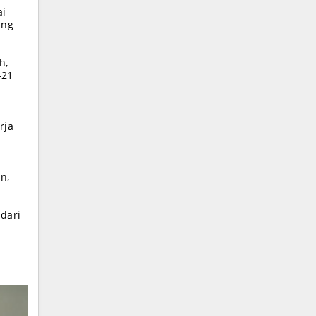
ai
ing
h,
-21
rja
n,
 dari