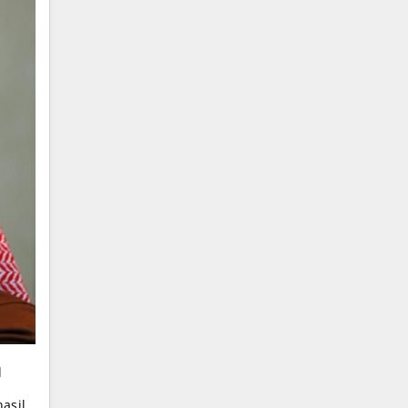
d
asil