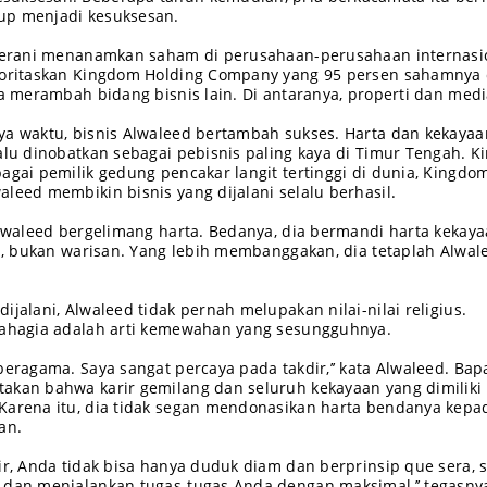
up menjadi kesuksesan.
d berani menanamkan saham di perusahaan-perusahaan internasi
rioritaskan Kingdom Holding Company yang 95 persen sahamnya 
ia merambah bidang bisnis lain. Di antaranya, properti dan medi
ya waktu, bisnis Alwaleed bertambah sukses. Harta dan kekaya
alu dinobatkan sebagai pebisnis paling kaya di Timur Tengah. Ki
agai pemilik gedung pencakar langit tertinggi di dunia, Kingdo
leed membikin bisnis yang dijalani selalu berhasil.
 Alwaleed bergelimang harta. Bedanya, dia bermandi harta kekay
iri, bukan warisan. Yang lebih membanggakan, dia tetaplah Alwal
ijalani, Alwaleed tidak pernah melupakan nilai-nilai religius.
 bahagia adalah arti kemewahan yang sesungguhnya.
beragama. Saya sangat percaya pada takdir,’’ kata Alwaleed. Bap
akan bahwa karir gemilang dan seluruh kekayaan yang dimiliki 
Karena itu, dia tidak segan mendonasikan harta bendanya kepa
an.
ir, Anda tidak bisa hanya duduk diam dan berprinsip que sera, s
 dan menjalankan tugas-tugas Anda dengan maksimal,’’ tegasny