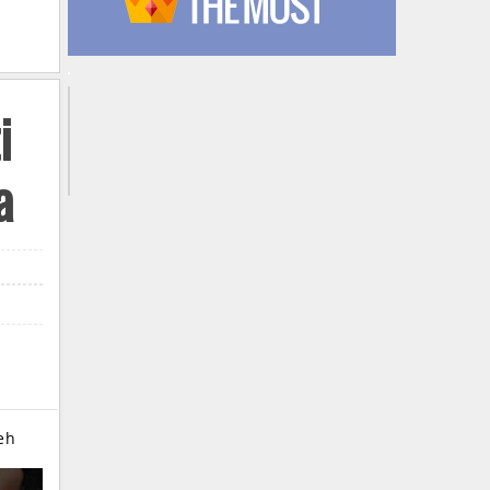
i
a
ceh