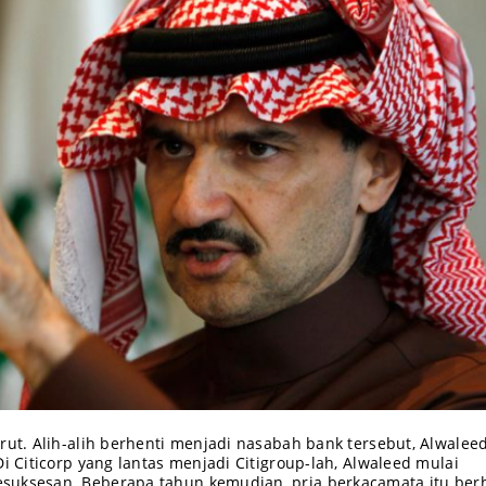
rut. Alih-alih berhenti menjadi nasabah bank tersebut, Alwalee
Di Citicorp yang lantas menjadi Citigroup-lah, Alwaleed mulai
suksesan. Beberapa tahun kemudian, pria berkacamata itu berh