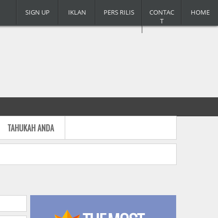
SIGN UP
IKLAN
PERS RILIS
CONTAC
HOME
T
TAHUKAH ANDA