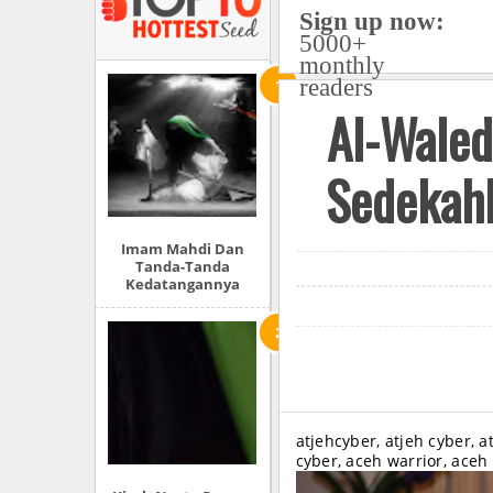
Sign up now:
5000+
monthly
readers
Al-Waled
Sedekahk
Imam Mahdi Dan
Tanda-Tanda
Kedatangannya
atjehcyber, atjeh cyber, a
cyber, aceh warrior, aceh 