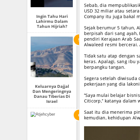
Sebab, dia mempublikasi
USD 32 miliar atau setar
Ingin Tahu Hari
Company itu juga bakal 
Lahirmu Dalam
Tahun Hijriah?
Sejak berumur 5 tahun, A
berpisah dari sang ayah,
pendiri Kerajaan Arab Sa
Alwaleed resmi bercerai. 
Tidak satu atap dengan 
keras. Apalagi, sang ibu
berpangku tangan.
Segera setelah diwisuda 
pekerjaan yang dia lakoni
Keluarnya Dajjal
Dan Mengeringnya
’’Saya mulai belajar bis
Danau Tiberias Di
Citicorp,’’ katanya dala
Israel
Saat itu dia menerima pin
kemudian, kehidupan Alw