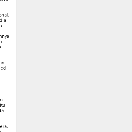
onal.
dia
a.
annya
ni
m
aan
eed
ak
itu
da
era.
a.