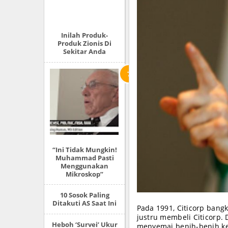
Inilah Produk-
Produk Zionis Di
Sekitar Anda
“Ini Tidak Mungkin!
Muhammad Pasti
Menggunakan
Mikroskop”
10 Sosok Paling
Ditakuti AS Saat Ini
Pada 1991, Citicorp bangk
justru membeli Citicorp. 
Heboh ‘Survei’ Ukur
menyemai benih-benih ke