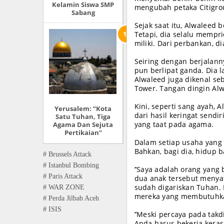
Kelamin Siswa SMP
mengubah petaka Citigro
Sabang
Sejak saat itu, Alwalee
Tetapi, dia selalu memp
miliki. Dari perbankan, d
Seiring dengan berjalann
pun berlipat ganda. Dia l
Alwaleed juga dikenal seb
Tower. Tangan dingin Alwa
Kini, seperti sang ayah,
Yerusalem: “Kota
dari hasil keringat send
Satu Tuhan, Tiga
yang taat pada agama.
Agama Dan Sejuta
Pertikaian”
Dalam setiap usaha yang d
Bahkan, bagi dia, hidup
# Brussels Attack
# Istanbul Bombing
’’Saya adalah orang yang 
# Paris Attack
dua anak tersebut menyat
sudah digariskan Tuhan. 
# WAR ZONE
mereka yang membutuhk
# Perda Jilbab Aceh
# ISIS
’’Meski percaya pada takd
Anda harus bekerja keras