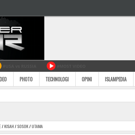
#USA vs RUSSIA
#MOST VIDEO
IDEO
PHOTO
TECHNOLOGI
OPINI
ISLAMPEDIA
E
/
KISAH
/
SOSOK
/
UTAMA