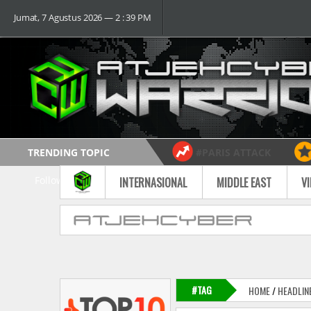
Jumat, 7 Agustus 2026 ― 2 : 39 PM
TRENDING TOPIC
#PARIS ATTACK
Follow
INTERNASIONAL
MIDDLE EAST
V
#TAG
HOME
/
HEADLIN