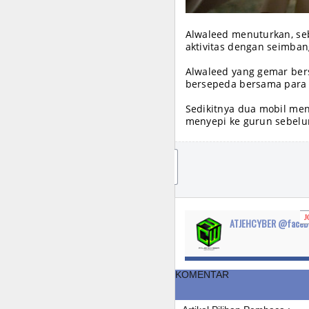
Alwaleed menuturkan, se
aktivitas dengan seimban
Alwaleed yang gemar ber
bersepeda bersama para s
Sedikitnya dua mobil men
menyepi ke gurun sebelu
JO
IN
J
ATJEHCYBER @faceb
KOMENTAR