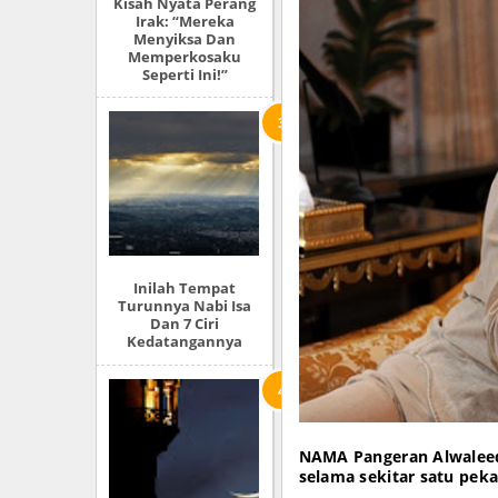
Kisah Nyata Perang
Irak: “Mereka
Menyiksa Dan
Memperkosaku
Seperti Ini!”
Inilah Tempat
Turunnya Nabi Isa
Dan 7 Ciri
Kedatangannya
NAMA Pangeran Alwaleed 
selama sekitar satu peka