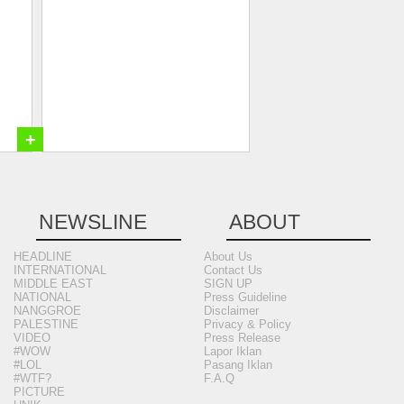
+
NEWSLINE
ABOUT
HEADLINE
About Us
INTERNATIONAL
Contact Us
MIDDLE EAST
SIGN UP
NATIONAL
Press Guideline
NANGGROE
Disclaimer
PALESTINE
Privacy & Policy
VIDEO
Press Release
#WOW
Lapor Iklan
#LOL
Pasang Iklan
#WTF?
F.A.Q
PICTURE