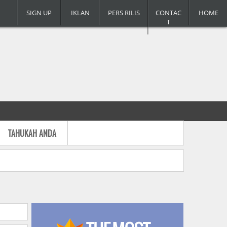
SIGN UP
IKLAN
PERS RILIS
CONTAC
HOME
T
TAHUKAH ANDA