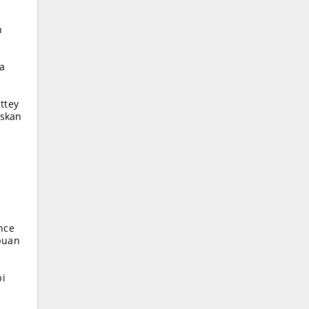
n
ra
ttey
uskan
nce
puan
pi