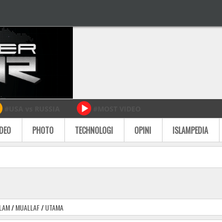
#USA vs RUSSIA
#MOST VIDEO
IDEO
PHOTO
TECHNOLOGI
OPINI
ISLAMPEDIA
SLAM
/
MUALLAF
/
UTAMA