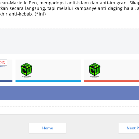
 Jean-Marie le Pen, mengadopsi anti-Islam dan anti-imigran. Sika
atkan secara langsung, tapi melalui kampanye anti-daging halal, a
khir anti-kebab. (*inl)
OIN
ook
Home
Next P