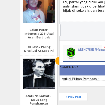
FN, partai yang didirikan
anti-Islam tidak diperlih
hijab di sekolah, dan tera
JO
Calon Puteri
IN
Indonesia 2011 Asal
Aceh Berjilbab
10 Sosok Paling
J
ATJEHCYBER @faceb
Ditakuti AS Saat Ini
KOMENTAR
Artikel Pilihan Pembaca :
Atatürk, Sakratul
« Prev Post
Maut Sang
Penghancur