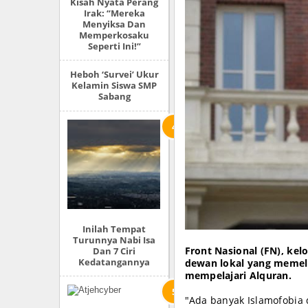
Kisah Nyata Perang
Irak: “Mereka
Menyiksa Dan
Memperkosaku
Seperti Ini!”
Heboh ‘Survei’ Ukur
Kelamin Siswa SMP
Sabang
Inilah Tempat
Turunnya Nabi Isa
Dan 7 Ciri
Front Nasional (FN), ke
Kedatangannya
dewan lokal yang memel
mempelajari Alquran.
"Ada banyak Islamofobia d