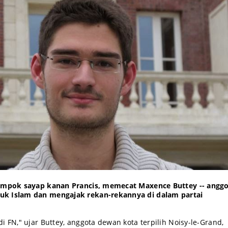
lompok sayap kanan Prancis, memecat Maxence Buttey -- angg
uk Islam dan mengajak rekan-rekannya di dalam partai
i FN," ujar Buttey, anggota dewan kota terpilih Noisy-le-Grand,