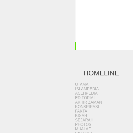
+
HOMELINE
UTAMA
ISLAMPEDIA
ACEHPEDIA
EDITORIAL
AKHIR ZAMAN
KONSPIRASI
FAKTA
KISAH
SEJARAH
PHOTOS
MUALAF