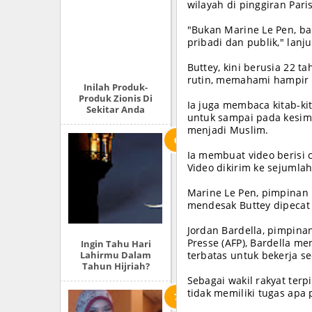
wilayah di pinggiran Pari
"Bukan Marine Le Pen, b
pribadi dan publik," lanju
Buttey, kini berusia 22 ta
rutin, memahami hampir s
Inilah Produk-
Produk Zionis Di
Ia juga membaca kitab-ki
Sekitar Anda
untuk sampai pada kesimp
menjadi Muslim.
Ia membuat video berisi 
Video dikirim ke sejumla
Marine Le Pen, pimpinan
mendesak Buttey dipecat
Jordan Bardella, pimpin
Presse (AFP), Bardella m
Ingin Tahu Hari
Lahirmu Dalam
terbatas untuk bekerja s
Tahun Hijriah?
Sebagai wakil rakyat terp
tidak memiliki tugas apa 