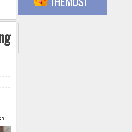
ng
ceh