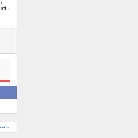
p
nti-
ost »