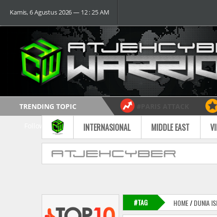
Kamis, 6 Agustus 2026 ― 12 : 25 AM
TRENDING TOPIC
#PARIS ATTACK
Follow
INTERNASIONAL
MIDDLE EAST
V
#TAG
HOME
/
DUNIA I