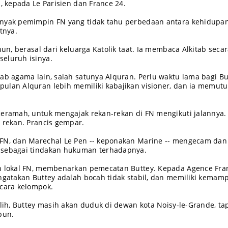
s, kepada Le Parisien dan France 24.
anyak pemimpin FN yang tidak tahu perbedaan antara kehidupa
tnya.
hun, berasal dari keluarga Katolik taat. Ia membaca Alkitab seca
eluruh isinya.
tab agama lain, salah satunya Alquran. Perlu waktu lama bagi Bu
ulan Alquran lebih memiliki kabajikan visioner, dan ia memut
ceramah, untuk mengajak rekan-rekan di FN mengikuti jalannya.
h rekan. Prancis gempar.
 FN, dan Marechal Le Pen -- keponakan Marine -- mengecam dan
 sebagai tindakan hukuman terhadapnya.
an lokal FN, membenarkan pemecatan Buttey. Kepada Agence Fra
engatakan Buttey adalah bocah tidak stabil, dan memiliki kemam
ecara kelompok.
ilih, Buttey masih akan duduk di dewan kota Noisy-le-Grande, ta
pun.