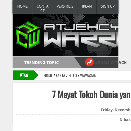
HOME
CONTA
PERS RILIS
IKLAN
CT
TRENDING TOPIC
#PARIS ATTACK
Follow
#TAG
HOME
/
FAKTA
/
FOTO
/
WAWASAN
7 Mayat Tokoh Dunia ya
Friday, Decembe
Dibac