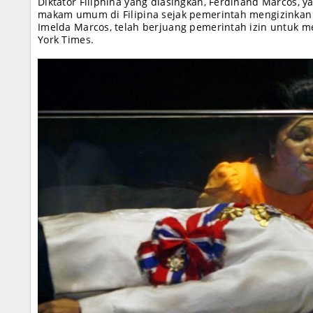
Diktator Filiphina yang diasingkan, Ferdinand Marcos, 
makam umum di Filipina sejak pemerintah mengizinkan t
Imelda Marcos, telah berjuang pemerintah izin untuk 
York Times.