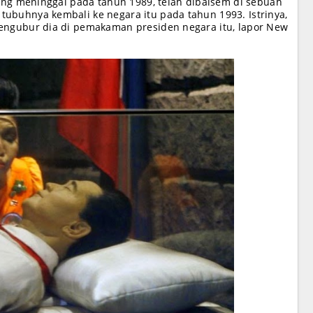
yang meninggal pada tahun 1989, telah dibalsem di sebuah
ubuhnya kembali ke negara itu pada tahun 1993. Istrinya,
mengubur dia di pemakaman presiden negara itu, lapor New