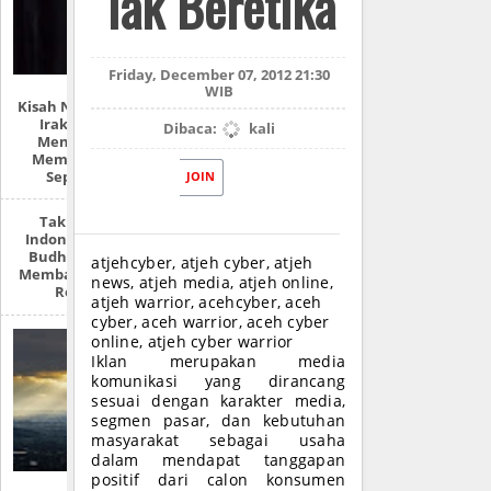
Tak Beretika
Friday, December 07, 2012 21:30
WIB
Kisah Nyata Perang
Irak: “Mereka
Dibaca:
kali
Menyiksa Dan
Memperkosaku
Seperti Ini!”
JOIN
Takut Seperti
Indonesia, Alasan
Budha Myanmar
atjehcyber, atjeh cyber, atjeh
Membantai Muslim
news, atjeh media, atjeh online,
Rohingya
atjeh warrior, acehcyber, aceh
cyber, aceh warrior, aceh cyber
online, atjeh cyber warrior
Iklan merupakan media
komunikasi yang dirancang
sesuai dengan karakter media,
segmen pasar, dan kebutuhan
masyarakat sebagai usaha
dalam mendapat tanggapan
positif dari calon konsumen