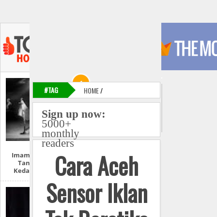
#TAG
HOME
/
Sign up now:
5000+
monthly
readers
Cara Aceh
Imam Mahdi Dan
Tanda-Tanda
Kedatangannya
Sensor Iklan