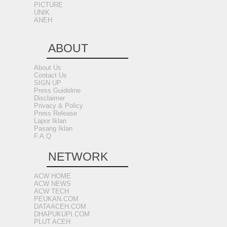
PICTURE
UNIK
ANEH
ABOUT
About Us
Contact Us
SIGN UP
Press Guideline
Disclaimer
Privacy & Policy
Press Release
Lapor Iklan
Pasang Iklan
F.A.Q
NETWORK
ACW HOME
ACW NEWS
ACW TECH
PEUKAN.COM
DATAACEH.COM
DHAPUKUPI.COM
PLUT ACEH