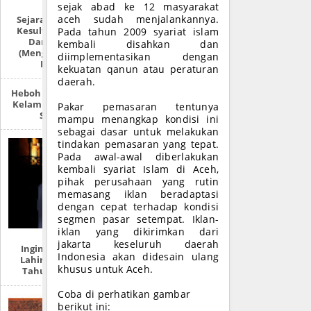
sejak abad ke 12 masyarakat
aceh sudah menjalankannya.
Sejarah Lengkap:
Kesultanan Aceh
Pada tahun 2009 syariat islam
Darussalam
kembali disahkan dan
(Mengulas Lebih
diimplementasikan dengan
Detail)
kekuatan qanun atau peraturan
daerah.
Heboh ‘Survei’ Ukur
Kelamin Siswa SMP
Pakar pemasaran tentunya
Sabang
mampu menangkap kondisi ini
sebagai dasar untuk melakukan
tindakan pemasaran yang tepat.
Pada awal-awal diberlakukan
kembali syariat Islam di Aceh,
pihak perusahaan yang rutin
memasang iklan beradaptasi
dengan cepat terhadap kondisi
segmen pasar setempat. Iklan-
iklan yang dikirimkan dari
jakarta keseluruh daerah
Ingin Tahu Hari
Indonesia akan didesain ulang
Lahirmu Dalam
khusus untuk Aceh.
Tahun Hijriah?
Coba di perhatikan gambar
berikut ini: