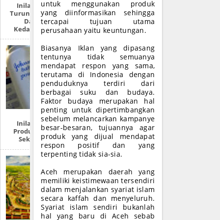
untuk menggunakan produk
Inilah Tempat
yang diinformasikan sehingga
Turunnya Nabi Isa
Dan 7 Ciri
tercapai tujuan utama
Kedatangannya
perusahaan yaitu keuntungan.
Biasanya Iklan yang dipasang
tentunya tidak semuanya
mendapat respon yang sama,
terutama di Indonesia dengan
penduduknya terdiri dari
berbagai suku dan budaya.
Faktor budaya merupakan hal
penting untuk dipertimbangkan
sebelum melancarkan kampanye
Inilah Produk-
besar-besaran, tujuannya agar
Produk Zionis Di
produk yang dijual mendapat
Sekitar Anda
respon positif dan yang
terpenting tidak sia-sia.
Aceh merupakan daerah yang
memiliki keistimewaan tersendiri
dalam menjalankan syariat islam
secara kaffah dan menyeluruh.
Syariat islam sendiri bukanlah
hal yang baru di Aceh sebab