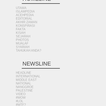
UTAMA
ISLAMPEDIA
ACEHPEDIA
EDITORIAL
AKHIR ZAMAN
KONSPIRASI
FAKTA
KISAH
SEJARAH
PHOTOS
MUALAF
SYARIAH
TAHUKAH ANDA?
NEWSLINE
HEADLINE
INTERNATIONAL
MIDDLE EAST
NATIONAL
NANGGROE
PALESTINE
VIDEO
#WOW
#LOL
#WTF?