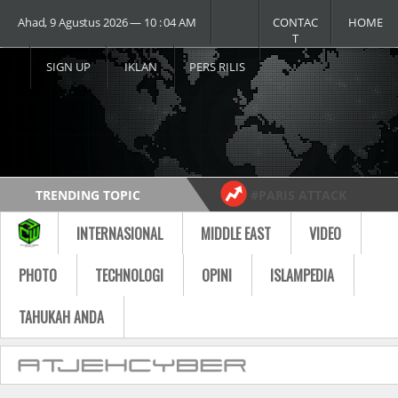
Ahad, 9 Agustus 2026 ― 10 : 04 AM
CONTAC
HOME
T
SIGN UP
IKLAN
PERS RILIS
TRENDING TOPIC
#PARIS ATTACK
#USA vs RUSSIA
#MOST VIDEO
INTERNASIONAL
MIDDLE EAST
VIDEO
Follow
PHOTO
TECHNOLOGI
OPINI
ISLAMPEDIA
TAHUKAH ANDA