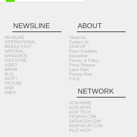
NEWSLINE
ABOUT
HEADLINE
About Us
INTERNATIONAL
Contact Us
MIDDLE EAST
SIGN UP
NATIONAL
Press Guideline
NANGGROE
Disclaimer
PALESTINE
Privacy & Policy
VIDEO
Press Release
#WOW
Lapor Iklan
#LOL
Pasang Iklan
#WTF?
F.A.Q
PICTURE
UNIK
NETWORK
ANEH
ACW HOME
ACW NEWS
ACW TECH
PEUKAN.COM
DATAACEH.COM
DHAPUKUPI.COM
PLUT ACEH