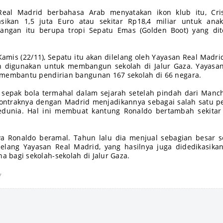
eal Madrid berbahasa Arab menyatakan ikon klub itu, Cris
sikan 1,5 juta Euro atau sekitar Rp18,4 miliar untuk anak
bangan itu berupa tropi Sepatu Emas (Golden Boot) yang dit
amis (22/11), Sepatu itu akan dilelang oleh Yayasan Real Madri
n digunakan untuk membangun sekolah di Jalur Gaza. Yayasa
 membantu pendirian bangunan 167 sekolah di 66 negara.
sepak bola termahal dalam sejarah setelah pindah dari Manc
Kontraknya dengan Madrid menjadikannya sebagai salah satu 
sedunia. Hal ini membuat kantung Ronaldo bertambah sekita
ya Ronaldo beramal. Tahun lalu dia menjual sebagian besar 
lelang Yayasan Real Madrid, yang hasilnya juga didedikasika
bagi sekolah-sekolah di Jalur Gaza.
y