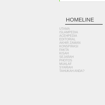
HOMELINE
UTAMA
ISLAMPEDIA
ACEHPEDIA
EDITORIAL
AKHIR ZAMAN
KONSPIRASI
FAKTA
KISAH
SEJARAH
PHOTOS
MUALAF
SYARIAH
TAHUKAH ANDA?