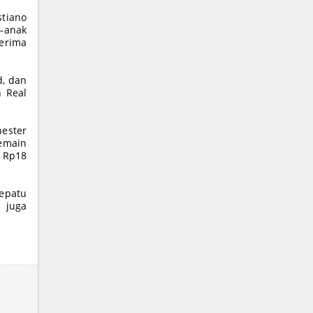
tiano
-anak
erima
d, dan
n Real
hester
pemain
r Rp18
sepatu
n juga