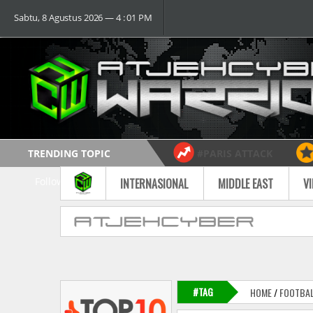
Sabtu, 8 Agustus 2026 ― 4 : 01 PM
TRENDING TOPIC
#PARIS ATTACK
Follow
INTERNASIONAL
MIDDLE EAST
V
#TAG
HOME
/
FOOTBA