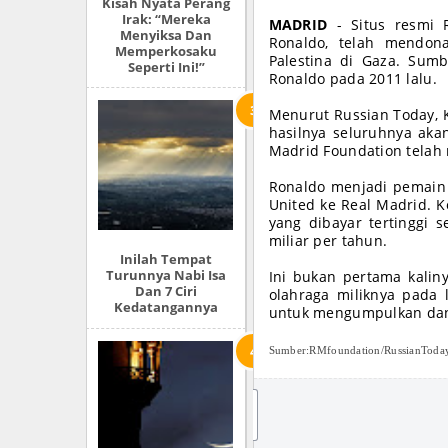
Kisah Nyata Perang
Irak: “Mereka
MADRID
- Situs resmi R
Menyiksa Dan
Ronaldo, telah mendona
Memperkosaku
Palestina di Gaza. Sum
Seperti Ini!”
Ronaldo pada 2011 lalu.
Menurut Russian Today, K
hasilnya seluruhnya aka
Madrid Foundation telah
Ronaldo menjadi pemain 
United ke Real Madrid. 
yang dibayar tertinggi 
miliar per tahun.
Inilah Tempat
Turunnya Nabi Isa
Ini bukan pertama kalin
Dan 7 Ciri
olahraga miliknya pada 
Kedatangannya
untuk mengumpulkan dana 
Sumber:RMfoundation/RussianToda
JO
IN