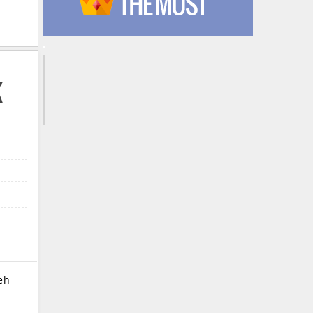
k
ceh