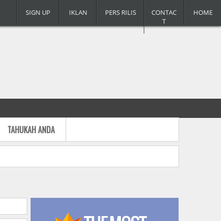
SIGN UP
IKLAN
PERS RILIS
CONTAC
HOME
T
TAHUKAH ANDA