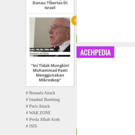
Danau Tiberias Di
Israel
+
ACEHPEDIA
“Ini Tidak Mungkin!
Muhammad Pasti
Menggunakan
Mikroskop”
# Brussels Attack
# Istanbul Bombing
# Paris Attack
# WAR ZONE
# Perda Jilbab Aceh
# ISIS
+