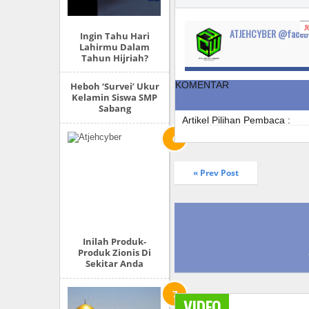
J
ATJEHCYBER @faceb
Ingin Tahu Hari
Lahirmu Dalam
Tahun Hijriah?
KOMENTAR
Heboh ‘Survei’ Ukur
Kelamin Siswa SMP
Sabang
Artikel Pilihan Pembaca :
« Prev Post
Inilah Produk-
Produk Zionis Di
Sekitar Anda
VIDEO