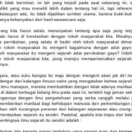
i tidak berminat, ini lah yang terjadi pada saat sekarang ini,
ikit yang mau meneliti lebih dalam tentang hal ini, tapi referens
kalaupun ada, itu tidak dijadikan sumber utama, karena bukti-bukt
hanya kebanyakan dari hasil wawancara saja.
dang kita harus selalu menanyakan tentang apa saja yang terj
alu harus di korelasikan dengan tokoh masyarakat kita. Misalny
a pernikahan, yang selalu di hadiri oleh tokoh masyarakat dima
nkah tokoh masyarakat itu mengerti bagaimana dengan adat gay
h masyarakat itu mengerti sejarah adat pernikahan gayo? Inila
eh tokoh masyarakat kita, yang mampu memperkenalkan sejarah
tnya.
ara, atau suku bangsa itu maju dengan mengerti akan jati diri m
ndengar dari kalangan ilmuan sains yang mengatakan bahwa sejarah
am ilmu manapun, mereka membuktikan dengan tidak adanya manfaa
 di dalam berbagai bidang ilmu pada saat ini, terlebih lagi jaman se
angannya dengan ilmu pengetahuan yang serba canggih melalui
memberikan manfaat bagi kehidupan manusia dan perkembangan
ibatkan oleh kurangnya peranan dari kalangan sejarawan atau orang
ntasikan sejarah itu sendiri. Padahal, apabila kita tinjau dari be
ntingnya ilmu sejarah itu sendiri adalah :
darkan kita kepada jaman terdahulu yang sangat maju dan berk