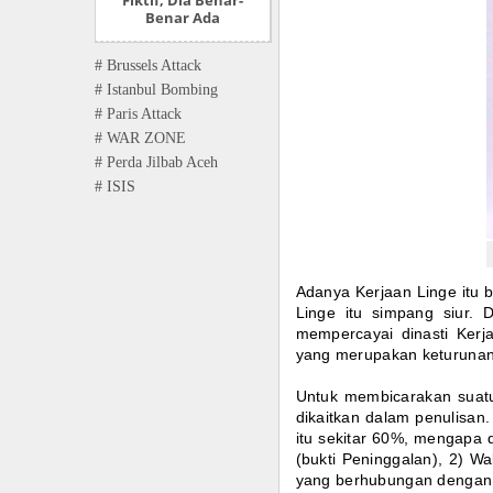
Fiktif, Dia Benar-
Benar Ada
# Brussels Attack
# Istanbul Bombing
# Paris Attack
# WAR ZONE
# Perda Jilbab Aceh
# ISIS
Adanya Kerjaan Linge itu b
Linge itu simpang siur.
mempercayai dinasti Kerj
yang merupakan keturunan 
Untuk membicarakan suatu 
dikaitkan dalam penulisan.
itu sekitar 60%, mengapa d
(bukti Peninggalan), 2) W
yang berhubungan dengan k