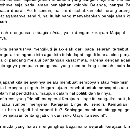
ntohnya saja pada jaman penjajahan kolonial Belanda, bangsa B
uasai daerah Aceh sendiri, hal ini di sebabkan oleh orang-oran
t agamanya sendiri, hal itulah yang menyebabkan penajajahan ko
ceh.
pernah menguasai sebagian Asia, yaitu dengan kerajaan Majapahit
nya.
kita seharusnya mengikuti jejak-jejak dari pada sejarah tersebut
geratkan agama kita agar kita tidak dapat lagi di kuasai oleh penj
ika di pandang melalui pandangan kasat mata. Karena dengan aga
datangnya penguasa-penguasa yang memandang sebelah mata k
apahit kita selayaknya selalu membuat semboyan atau “visi-misi” i
a berpegang teguh dengan tujuan tersebut untuk mencapai suatu 
alam hal pendidikan, maupun dalam hal politik dan lainnya.
rensi yang "detail" mengenai Kerajaan Linge itu sangatlah sulit, 
i atau sumber mengenai Kerajaan Linge itu sendiri. Kemudian 
itu bisa terjadi hal seperti itu? Sehingga membuat binggung ge
njelasan tentang jati diri dari suku Gayo itu sendiri!".
asi muda yang harus mengungkap bagaimana sejarah Kerajaan Lin