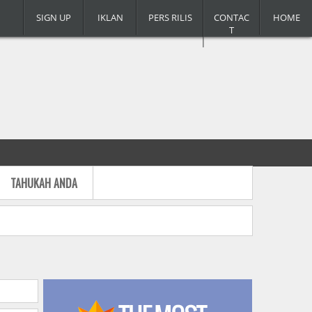
SIGN UP
IKLAN
PERS RILIS
CONTAC
HOME
T
TAHUKAH ANDA