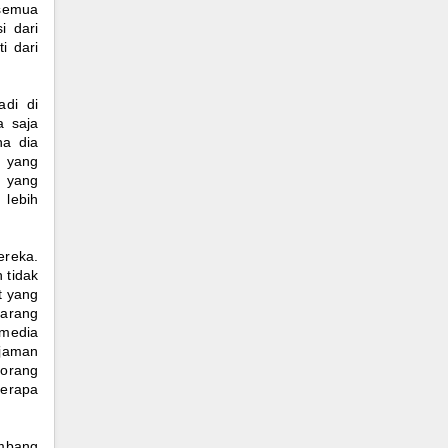
 semua
i dari
i dari
adi di
a saja
na dia
o yang
h yang
 lebih
ereka.
 tidak
t yang
karang
 media
 jaman
-orang
berapa
embang