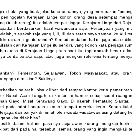
gian bukti yang tidak jelas keberadaannya, yang merupakan "penin
gi peninggalan Kerajaan Linge konon orang desa setempat meng
g (tujuh ruang) itu adalah tempat tinggal Kerajaan Linge dari Raja
i dapatkan berdasarkan hasil wawancara saja. Pertanyaan yang m
adalah, siapakah raja yang I, II, III dan seterusnya sampai ke XIII t
i kerajaan linge itu sendiri? Kemudian dalam hal ini juga ada sediki
Silsilah dari Kerajaan Linge itu sendiri, yang konon kata penjaga rum
erkuasa di Kerajaan Linge pada saat itu, tapi apakah benar adan
a cerita belaka saja, atau juga mungkin referensi tentang meny
.
lahkan? Pemerintah, Sejarawan, Tokoh Masyarakat, atau oran
mengapa demikian? Buktinya:
atikan sejarah, bisa dilihat dari tempat kantor kerja pemerinta
or Bupati Aceh Tengah, di kantor ini hampir setiap sudut ruangan
nan Gayo, Misal Kerawang Gayo. Di daerah Pematang Siantar, 
ari pada adat bangunan kantor tempat mereka kerja. Sebab itula
terjaga dan banyak di minati oleh wisata-wisatawan asing datang k
apa kita tidak bisa?.
esifik dalam hal ini, pasalnya sejarawan kurang mengkaji lebih
kibat dari pada hal tersebut, semua orang yang ingin mengkaji t