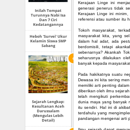
Kerajaan Linge ini menjad
generasi penerus tidak sed
Inilah Tempat
Kerajaan Linge ini minim, 
Turunnya Nabi Isa
Dan 7 Ciri
referensi atau sumber itu 
Kedatangannya
Tokoh masyarakat, terka
masyarakat kita, yang sel
Heboh ‘Survei’ Ukur
Kelamin Siswa SMP
dalam hal adat, ada pest
Sabang
berdomisili, tetapi aka
sebenarnya? Akankah Toko
seharusnya dilakukan ol
banyak kepada masyaraka
Pada hakikatnya suatu neg
Dewasa ini kita sering me
memiliki arti penting dal
diberikan oleh ilmu sejarah
telah mengikuti perkemb
Sejarah Lengkap:
dunia maya yang banyak 
Kesultanan Aceh
itu sendiri. Hal ini di ak
Darussalam
terdahulu yang mengimpleme
(Mengulas Lebih
pandangan mengenai arti pe
Detail)
Ilmu sejarah dapat menya