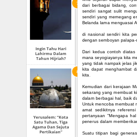
dari berbagai bidang, co
sendiri sangat sulit meng
sendiri yang memegang era
Belanda lama menguasai A
di nasional sendiri kita 
dengan semboyan palapa-
Ingin Tahu Hari
Dari kedua contoh diatas 
Lahirmu Dalam
mana seyogiayanya kita men
Tahun Hijriah?
yang tidak nampak jelas j
kita dapat menghambat 
kita.
Kemudian dari kerajaan Maj
sekarang yang membuat kit
dalam berbagai hal, baik d
Untuk mencoba membuat refe
amat sedikitnya referens
pertanyaan "Mengapa hal 
Yerusalem: “Kota
penerus dalam memberikan pe
Satu Tuhan, Tiga
Agama Dan Sejuta
Pertikaian”
Suatu titipan bagi gener