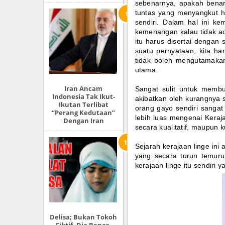
sebenarnya, apakah bena
tuntas yang menyangkut ha
sendiri. Dalam hal ini ke
kemenangan kalau tidak ad
itu harus disertai dengan 
suatu pernyataan, kita h
tidak boleh mengutamakan
utama.
Iran Ancam
Sangat sulit untuk membu
Indonesia Tak Ikut-
akibatkan oleh kurangnya s
Ikutan Terlibat
orang gayo sendiri sangat 
“Perang Kedutaan”
lebih luas mengenai Keraj
Dengan Iran
secara kualitatif, maupun ku
Sejarah kerajaan linge ini
yang secara turun temuru
kerajaan linge itu sendiri 
Delisa; Bukan Tokoh