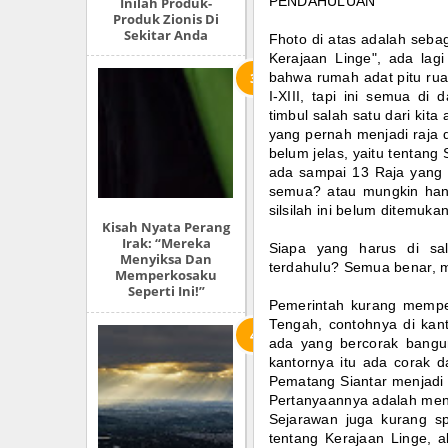
Inilah Produk-
PENDAHULUAN
Produk Zionis Di
Sekitar Anda
Fhoto di atas adalah seba
Kerajaan Linge", ada la
bahwa rumah adat pitu ruan
I-XIII, tapi ini semua d
timbul salah satu dari kita 
yang pernah menjadi raja d
belum jelas, yaitu tentang 
ada sampai 13 Raja yang b
semua? atau mungkin hany
silsilah ini belum ditemukan
Kisah Nyata Perang
Irak: “Mereka
Siapa yang harus di sa
Menyiksa Dan
terdahulu? Semua benar, 
Memperkosaku
Seperti Ini!”
Pemerintah kurang memperh
Tengah, contohnya di kant
ada yang bercorak bangu
kantornya itu ada corak d
Pematang Siantar menjadi 
Pertanyaannya adalah meng
Sejarawan juga kurang sp
tentang Kerajaan Linge, a