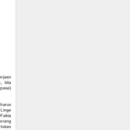
erjaan
, kita
(pase)
 harus
 Linge
 Fakta
 orang
rlukan