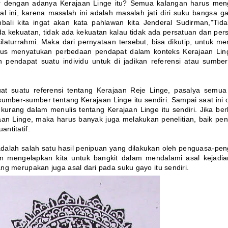
r dengan adanya Kerajaan Linge itu? Semua kalangan harus me
l ini, karena masalah ini adalah masalah jati diri suku bangsa ga
mbali kita ingat akan kata pahlawan kita Jenderal Sudirman,"Tid
a kekuatan, tidak ada kekuatan kalau tidak ada persatuan dan per
silaturrahmi. Maka dari pernyataan tersebut, bisa dikutip, untuk m
arus menyatukan perbedaan pendapat dalam konteks Kerajaan Ling
 pendapat suatu individu untuk di jadikan referensi atau sumbe
at suatu referensi tentang Kerajaan Reje Linge, pasalya semua 
umber-sumber tentang Kerajaan Linge itu sendiri. Sampai saat ini 
kurang dalam menulis tentang Kerajaan Linge itu sendiri. Jika ber
aan Linge, maka harus banyak juga melakukan penelitian, baik pene
antitatif.
 adalah salah satu hasil penipuan yang dilakukan oleh penguasa-pe
n mengelapkan kita untuk bangkit dalam mendalami asal kejadia
yang merupakan juga asal dari pada suku gayo itu sendiri.