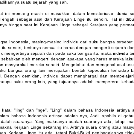
adikannya suatu sejarah yang sah.
at ini memang masih di masukkan dalam kemisteriusan dunia se
engah sebagai asal dari Kerajaan Linge itu sendiri. Hal ini dibu
nya hingga saat ini Kerajaan Linge sebagai Kerajaan yang perma
sa Indonesia, masing-masing individu dari suku bangsa tersebut
a itu sendiri, tentunya semua itu harus dengan mengerti sejarah dar
 dimengertinya sejarah dari pada suku bangsa itu, maka individu te
i sebabkan oleh mengerti dengan apa-apa yang harus mereka laku
an masyarakat mereka sendiri. Mengetahui dan mengenal asal usu
uku bangsa orang lain merupakan bentuk kepedulian terhadap 
i. Dengan demikian, individu dapat menghargai dan mempelajari
i maupu suku orang lain, yang tujuannya adalah mempererat kebu
ua kata; "ling" dan "nge". "Ling" dalam bahasa Indonesia artinya 
alam bahasa Indonesia artinya adalah nya, Jadi, apabila di gab
 adalah suaranya. Yang maknanya adalah suaranya ada, tetapi ma
h makna Kerjaan Linge sekarang ini. Artinya suara orang atau masy
 Kerjaan Linge itu ada, tetapi Bukti-Bukti peninggalannya tida