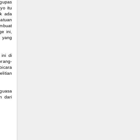
ngupas
yo itu
ak ada
satuan
embuat
e ini,
r yang
ini di
orang-
bicara
litian
nguasa
n dari