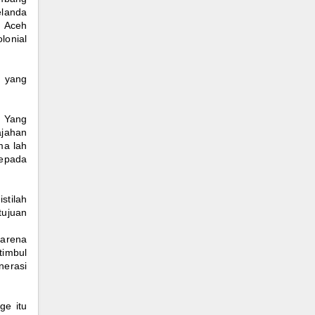
elanda
g Aceh
lonial
, yang
. Yang
ajahan
ma lah
epada
stilah
tujuan
karena
timbul
nerasi
ge itu