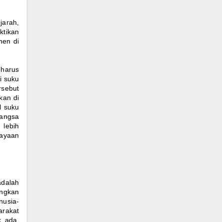
jarah,
ktikan
nen di
 harus
i suku
rsebut
kan di
l suku
bangsa
 lebih
dayaan
adalah
ungkan
nusia-
arakat
k ada.