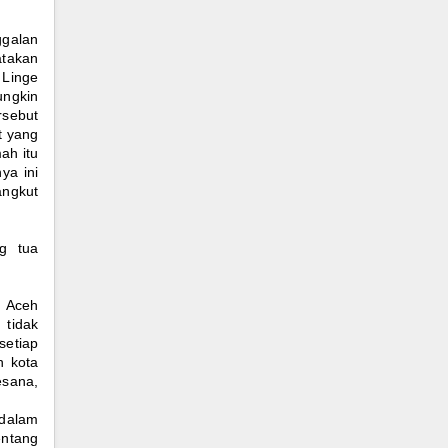
ggalan
atakan
 Linge
ungkin
ersebut
t yang
ah itu
ya ini
angkut
g tua
h Aceh
 tidak
setiap
h kota
esana,
 dalam
entang