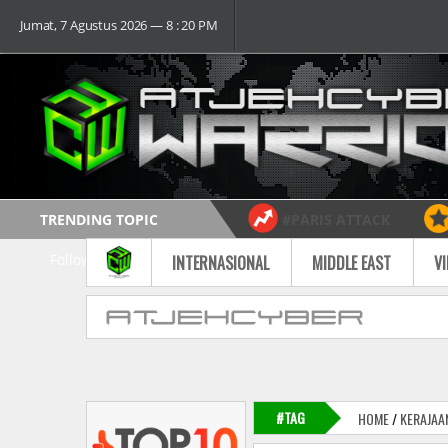
Jumat, 7 Agustus 2026 ― 8 : 20 PM
TRENDING TOPIC
#PARIS ATTACK
Follow
INTERNASIONAL
MIDDLE EAST
V
#TAG
HOME
/
KERAJAA