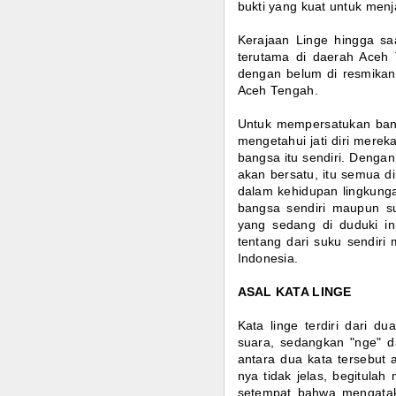
bukti yang kuat untuk menj
Kerajaan Linge hingga sa
terutama di daerah Aceh T
dengan belum di resmikan
Aceh Tengah.
Untuk mempersatukan bang
mengetahui jati diri merek
bangsa itu sendiri. Dengan
akan bersatu, itu semua d
dalam kehidupan lingkung
bangsa sendiri maupun s
yang sedang di duduki in
tentang dari suku sendir
Indonesia.
ASAL KATA LINGE
Kata linge terdiri dari d
suara, sedangkan "nge" d
antara dua kata tersebut
nya tidak jelas, begitula
setempat bahwa mengatakan