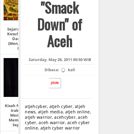
"Smack
Down" of
Sejarah Lengkap:
Aceh
Kesultanan Aceh
Darussalam
(Mengulas Lebih
Detail)
Saturday, May 28, 2011 09:50 WIB
Dibaca:
kali
JOIN
Kisah Nyata Perang
atjehcyber, atjeh cyber, atjeh
Irak: “Mereka
news, atjeh media, atjeh online,
Menyiksa Dan
atjeh warrior, acehcyber, aceh
Memperkosaku
cyber, aceh warrior, aceh cyber
Seperti Ini!”
online, atjeh cyber warrior