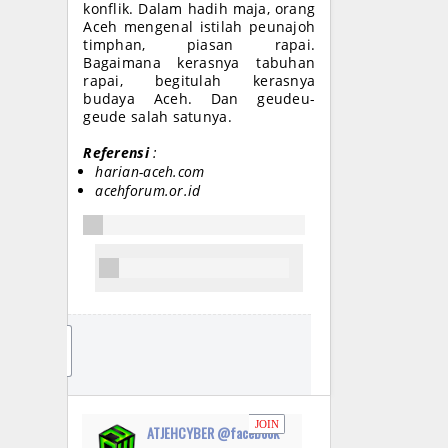
konflik. Dalam hadih maja, orang
Aceh mengenal istilah peunajoh
timphan, piasan rapai.
Bagaimana kerasnya tabuhan
rapai, begitulah kerasnya
budaya Aceh. Dan geudeu-
geude salah satunya.
Referensi
:
harian-aceh.com
acehforum.or.id
JO
IN
JOIN
ATJEHCYBER @facebook