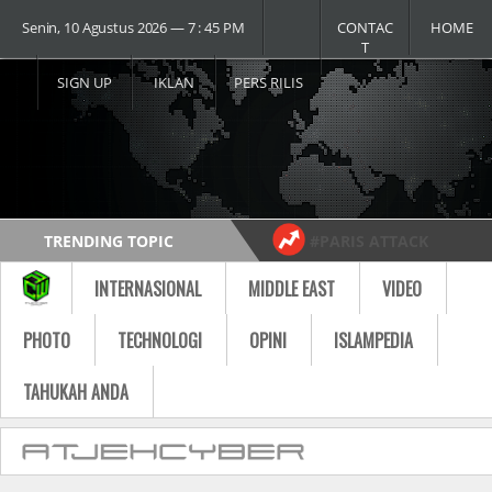
Senin, 10 Agustus 2026 ― 7 : 45 PM
CONTAC
HOME
T
SIGN UP
IKLAN
PERS RILIS
TRENDING TOPIC
#PARIS ATTACK
#USA vs RUSSIA
#MOST VIDEO
INTERNASIONAL
MIDDLE EAST
VIDEO
Follow
PHOTO
TECHNOLOGI
OPINI
ISLAMPEDIA
TAHUKAH ANDA