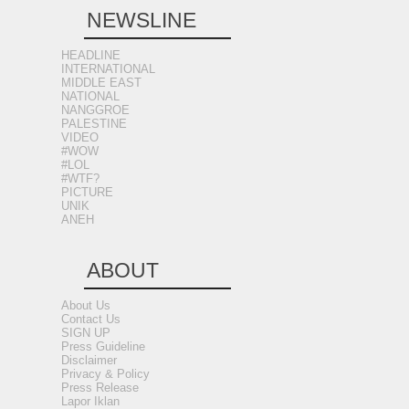
NEWSLINE
HEADLINE
INTERNATIONAL
MIDDLE EAST
NATIONAL
NANGGROE
PALESTINE
VIDEO
#WOW
#LOL
#WTF?
PICTURE
UNIK
ANEH
ABOUT
About Us
Contact Us
SIGN UP
Press Guideline
Disclaimer
Privacy & Policy
Press Release
Lapor Iklan