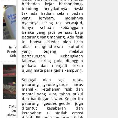
berbadan kejar berbondong-
bondong mengikutinya, meski
tak ada hadiah selain badan
yang lembam. Hadiahnya
nyatanya sering tak berwujud,
hanya sebuah kebanggaan
belaka yang jadi pemuas bagi
petarung yang menang. Adu fisik
ini hanya sekedar pleh bren
alias mengendurkan otot-otot
Inilah Produk-
yang tegang melalui
Produk Zionis Di
Sekitar Anda
pertarungan. Kebangkaan
lainnya, sering pula dianggap
perkasa dan menjadi lirikan
ujung mata para gadis kampung.
Sebagai olah raga keras,
petarung geude-geude harus
memiliki ketahanan fisik dan
mental yang kuat, tahan pukul
dan bantingan lawan. Selain itu
petarung geudeu-geude juga
7 Mayat Tokoh
dituntut kesabaran dan
Dunia Yang
ketabahan. Di sinilah emosi
Diawetkan (FULL
diolah. Bila emosi petarung tidak