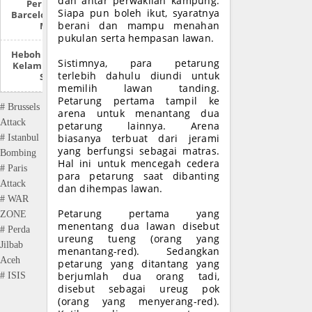
dan antar perwakilan kampung.
Permusuhan
Siapa pun boleh ikut, syaratnya
Barcelona Dan Real
Madrid
berani dan mampu menahan
pukulan serta hempasan lawan.
Heboh ‘Survei’ Ukur
Sistimnya, para petarung
Kelamin Siswa SMP
terlebih dahulu diundi untuk
Sabang
memilih lawan tanding.
Petarung pertama tampil ke
# Brussels
arena untuk menantang dua
Attack
petarung lainnya. Arena
biasanya terbuat dari jerami
# Istanbul
yang berfungsi sebagai matras.
Bombing
Hal ini untuk mencegah cedera
# Paris
para petarung saat dibanting
Attack
dan dihempas lawan.
# WAR
Petarung pertama yang
ZONE
menentang dua lawan disebut
# Perda
ureung tueng (orang yang
Jilbab
menantang-red). Sedangkan
Aceh
petarung yang ditantang yang
berjumlah dua orang tadi,
# ISIS
disebut sebagai ureug pok
(orang yang menyerang-red).