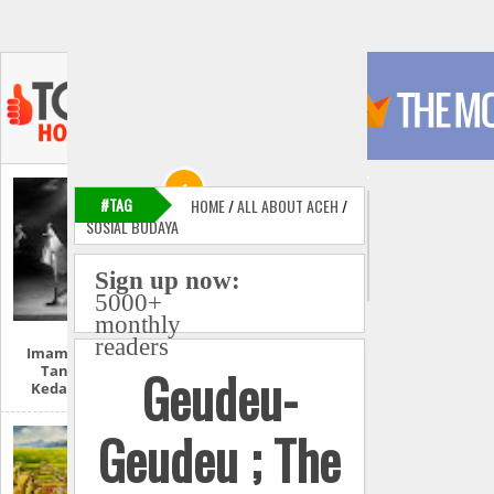
#TAG
HOME
/
ALL ABOUT ACEH
/
SOSIAL BUDAYA
Sign up now:
5000+
monthly
readers
Imam Mahdi Dan
Geudeu-
Tanda-Tanda
Kedatangannya
Geudeu ; The