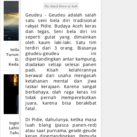
The Smack Down of Aceh
Geudeu - Geudeu adalah salah
satu seni bela diri tradisional
rakyat Pidie. Budaya Aceh keras
dan tegas, Seni bela diri ini
seperti gulat yang dimainkan
oleh kaum laki-laki. Satu tim
terdiri dari 3 orang. Biasanya
Inilah Tempat
geudeu-geudeu ini
Turunnya Nabi Isa
dipertandingkan antar kampung,
Dan 7 Ciri
Kedatangannya
diadakan setiap selesai panen
padi. Kisah kelahirannya
berawal dari usaha mengasah
ketahanan mental dan jiwa
laskar kerajaan. Karena sangat
berbahaya, olah raga keras ini
tidak pernah memperebutkan
juara, karena bisa berakibat
fatal.
Di Pidie, dahulunya, ketika masa
Ingin Tahu Hari
luah blang (pasca panen-red)
Lahirmu Dalam
atau saat purnama, geode-geude
Tahun Hijriah?
kerap dipertandingkan. Pemuda