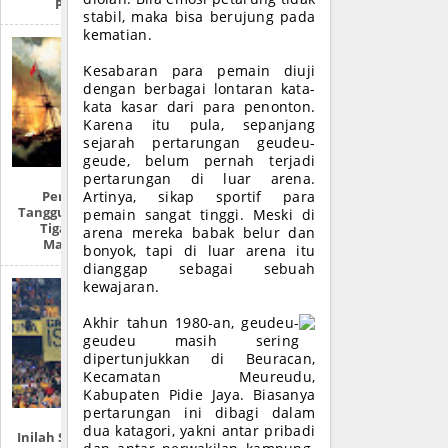
PHOTO)
stabil, maka bisa berujung pada
kematian.
Kesabaran para pemain diuji
dengan berbagai lontaran kata-
kata kasar dari para penonton.
Karena itu pula, sepanjang
sejarah pertarungan geudeu-
geude, belum pernah terjadi
pertarungan di luar arena.
Perempuan
Artinya, sikap sportif para
Tangguh Pahlawan
pemain sangat tinggi. Meski di
Tiga Zaman,
arena mereka babak belur dan
Malahayati
bonyok, tapi di luar arena itu
dianggap sebagai sebuah
kewajaran.
Akhir tahun 1980-an, geudeu-
geudeu masih sering
dipertunjukkan di Beuracan,
Kecamatan Meureudu,
Kabupaten Pidie Jaya. Biasanya
pertarungan ini dibagi dalam
dua katagori, yakni antar pribadi
Inilah Sejarah Awal