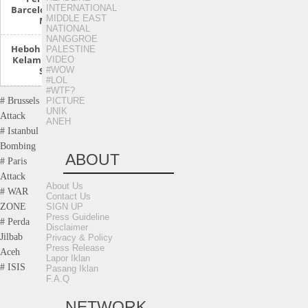
INTERNATIONAL
Barcelona Dan Real
MIDDLE EAST
Madrid
NATIONAL
NANGGROE
Heboh ‘Survei’ Ukur
PALESTINE
Kelamin Siswa SMP
VIDEO
#WOW
Sabang
#LOL
#WTF?
PICTURE
# Brussels
UNIK
Attack
ANEH
# Istanbul
Bombing
ABOUT
# Paris
Attack
About Us
# WAR
Contact Us
SIGN UP
ZONE
Press Guideline
# Perda
Disclaimer
Jilbab
Privacy & Policy
Press Release
Aceh
Lapor Iklan
# ISIS
Pasang Iklan
F.A.Q
NETWORK