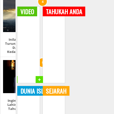
VIDEO
TAHUKAH ANDA
Inilah Tempat
Turunnya Nabi Isa
Dan 7 Ciri
Kedatangannya
+
+
DUNIA ISLAM
SEJARAH
Ingin Tahu Hari
Lahirmu Dalam
Tahun Hijriah?