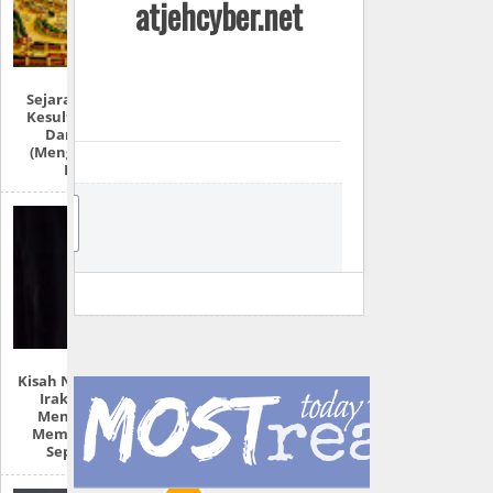
atjehcyber.net
Sejarah Lengkap:
Kesultanan Aceh
Darussalam
(Mengulas Lebih
Detail)
JO
IN
Kisah Nyata Perang
Irak: “Mereka
Menyiksa Dan
Memperkosaku
Seperti Ini!”