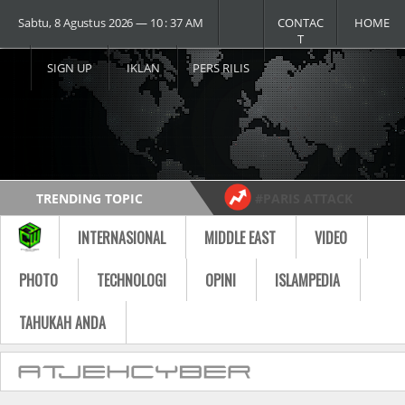
Sabtu, 8 Agustus 2026 ― 10 : 37 AM
CONTAC
HOME
T
SIGN UP
IKLAN
PERS RILIS
TRENDING TOPIC
#PARIS ATTACK
#USA vs RUSSIA
#MOST VIDEO
INTERNASIONAL
MIDDLE EAST
VIDEO
Follow
PHOTO
TECHNOLOGI
OPINI
ISLAMPEDIA
TAHUKAH ANDA