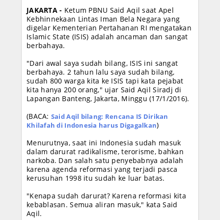
JAKARTA -
Ketum PBNU Said Aqil saat Apel
Kebhinnekaan Lintas Iman Bela Negara yang
digelar Kementerian Pertahanan RI mengatakan
Islamic State (ISIS) adalah ancaman dan sangat
berbahaya.
"Dari awal saya sudah bilang, ISIS ini sangat
berbahaya. 2 tahun lalu saya sudah bilang,
sudah 800 warga kita ke ISIS tapi kata pejabat
kita hanya 200 orang," ujar Said Aqil Siradj di
Lapangan Banteng, Jakarta, Minggu (17/1/2016).
(BACA:
Said Aqil bilang: Rencana IS Dirikan
Khilafah di Indonesia harus Digagalkan
)
Menurutnya, saat ini Indonesia sudah masuk
dalam darurat radikalisme, terorisme, bahkan
narkoba. Dan salah satu penyebabnya adalah
karena agenda reformasi yang terjadi pasca
kerusuhan 1998 itu sudah ke luar batas.
"Kenapa sudah darurat? Karena reformasi kita
kebablasan. Semua aliran masuk," kata Said
Aqil.