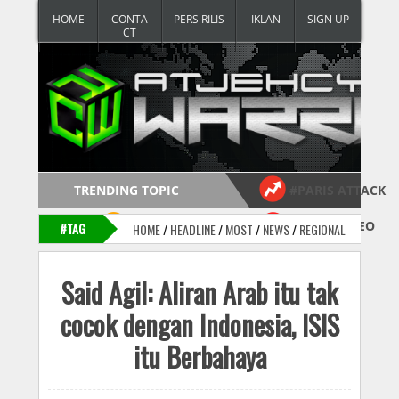
HOME
CONTA
PERS RILIS
IKLAN
SIGN UP
CT
TRENDING TOPIC
#PARIS ATTACK
#USA vs RUSSIA
#MOST VIDEO
#TAG
HOME
/
HEADLINE
/
MOST
/
NEWS
/
REGIONAL
Follow
Said Agil: Aliran Arab itu tak
cocok dengan Indonesia, ISIS
itu Berbahaya