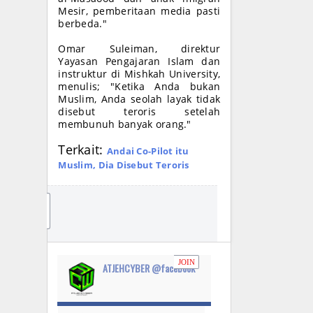
Mesir, pemberitaan media pasti
berbeda."
Omar Suleiman, direktur
Yayasan Pengajaran Islam dan
instruktur di Mishkah University,
menulis; "Ketika Anda bukan
Muslim, Anda seolah layak tidak
disebut teroris setelah
membunuh banyak orang."
Terkait:
Andai Co-Pilot itu
Muslim, Dia Disebut Teroris
JO
IN
JOIN
ATJEHCYBER @facebook