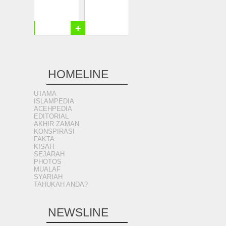
+
+
HOMELINE
UTAMA
ISLAMPEDIA
ACEHPEDIA
EDITORIAL
AKHIR ZAMAN
KONSPIRASI
FAKTA
KISAH
SEJARAH
PHOTOS
MUALAF
SYARIAH
TAHUKAH ANDA?
NEWSLINE