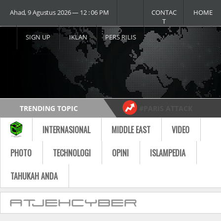
Ahad, 9 Agustus 2026 ― 12 : 06 PM
CONTAC
HOME
T
SIGN UP
IKLAN
PERS RILIS
TRENDING TOPIC
#PARIS ATTACK
#USA vs RUSSIA
#MOST VIDEO
INTERNASIONAL
MIDDLE EAST
VIDEO
Follow
PHOTO
TECHNOLOGI
OPINI
ISLAMPEDIA
TAHUKAH ANDA