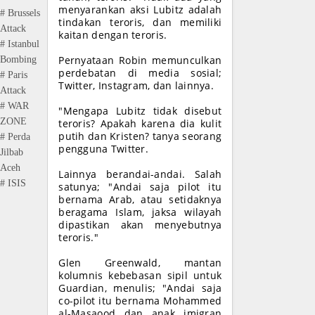
menyarankan aksi Lubitz adalah
# Brussels
tindakan teroris, dan memiliki
Attack
kaitan dengan teroris.
# Istanbul
Bombing
Pernyataan Robin memunculkan
perdebatan di media sosial;
# Paris
Twitter, Instagram, dan lainnya.
Attack
# WAR
"Mengapa Lubitz tidak disebut
ZONE
teroris? Apakah karena dia kulit
putih dan Kristen? tanya seorang
# Perda
pengguna Twitter.
Jilbab
Aceh
Lainnya berandai-andai. Salah
# ISIS
satunya; "Andai saja pilot itu
bernama Arab, atau setidaknya
beragama Islam, jaksa wilayah
dipastikan akan menyebutnya
teroris."
Glen Greenwald, mantan
kolumnis kebebasan sipil untuk
Guardian, menulis; "Andai saja
co-pilot itu bernama Mohammed
al-Masaood dan anak imigran