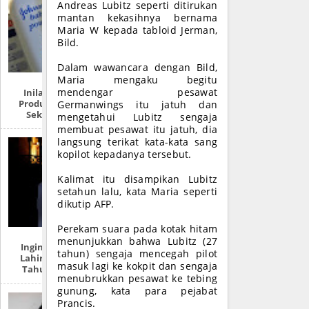
Andreas Lubitz seperti ditirukan
mantan kekasihnya bernama
Maria W kepada tabloid Jerman,
Bild.
Dalam wawancara dengan Bild,
Maria mengaku begitu
Inilah Produk-
mendengar pesawat
Produk Zionis Di
Germanwings itu jatuh dan
Sekitar Anda
mengetahui Lubitz sengaja
membuat pesawat itu jatuh, dia
langsung terikat kata-kata sang
kopilot kepadanya tersebut.
Kalimat itu disampikan Lubitz
setahun lalu, kata Maria seperti
dikutip AFP.
Perekam suara pada kotak hitam
menunjukkan bahwa Lubitz (27
Ingin Tahu Hari
tahun) sengaja mencegah pilot
Lahirmu Dalam
masuk lagi ke kokpit dan sengaja
Tahun Hijriah?
menubrukkan pesawat ke tebing
gunung, kata para pejabat
Prancis.