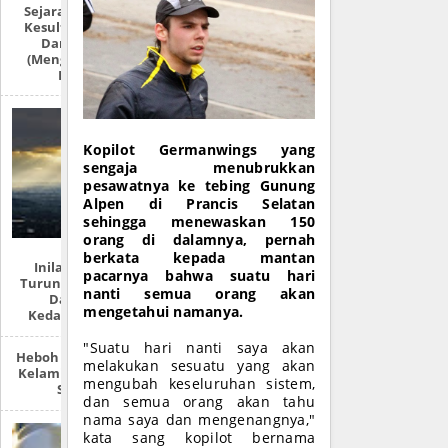
Sejarah Lengkap:
Kesultanan Aceh
Darussalam
(Mengulas Lebih
Detail)
Kopilot Germanwings yang
sengaja menubrukkan
pesawatnya ke tebing Gunung
Alpen di Prancis Selatan
sehingga menewaskan 150
orang di dalamnya, pernah
berkata kepada mantan
Inilah Tempat
pacarnya bahwa suatu hari
Turunnya Nabi Isa
nanti semua orang akan
Dan 7 Ciri
mengetahui namanya.
Kedatangannya
"Suatu hari nanti saya akan
Heboh ‘Survei’ Ukur
melakukan sesuatu yang akan
Kelamin Siswa SMP
mengubah keseluruhan sistem,
Sabang
dan semua orang akan tahu
nama saya dan mengenangnya,"
kata sang kopilot bernama