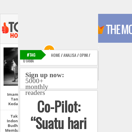
#TAG
HOME
/
ANALISA
/
OPINI
/
UTAMA
Sign up now:
5000+
monthly
readers
Imam Mahdi Dan
Co-Pilot:
Tanda-Tanda
Kedatangannya
“Suatu hari
Takut Seperti
Indonesia, Alasan
Budha Myanmar
Membantai Muslim