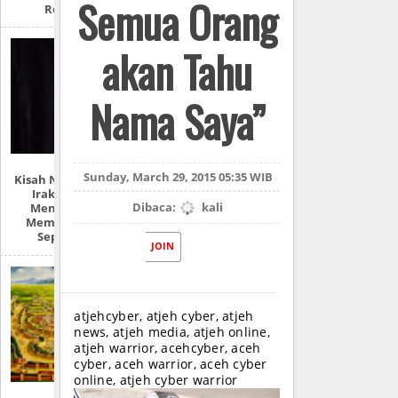
Semua Orang
Rohingya
akan Tahu
Nama Saya”
Sunday, March 29, 2015 05:35 WIB
Kisah Nyata Perang
Irak: “Mereka
Dibaca:
kali
Menyiksa Dan
Memperkosaku
Seperti Ini!”
JOIN
atjehcyber, atjeh cyber, atjeh
news, atjeh media, atjeh online,
atjeh warrior, acehcyber, aceh
cyber, aceh warrior, aceh cyber
online, atjeh cyber warrior