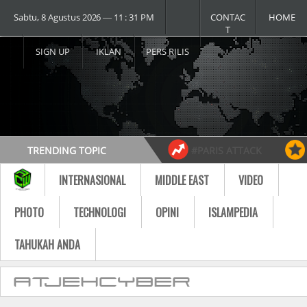
Sabtu, 8 Agustus 2026 ― 11 : 31 PM
CONTAC
HOME
T
SIGN UP
IKLAN
PERS RILIS
TRENDING TOPIC
#PARIS ATTACK
#USA vs RUSSIA
#MOST VIDEO
INTERNASIONAL
MIDDLE EAST
VIDEO
Follow
PHOTO
TECHNOLOGI
OPINI
ISLAMPEDIA
TAHUKAH ANDA