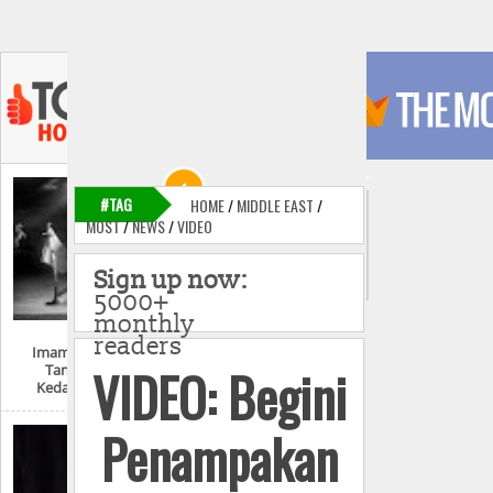
#TAG
HOME
/
MIDDLE EAST
/
MOST
/
NEWS
/
VIDEO
Sign up now:
5000+
monthly
readers
Imam Mahdi Dan
VIDEO: Begini
Tanda-Tanda
Kedatangannya
Penampakan