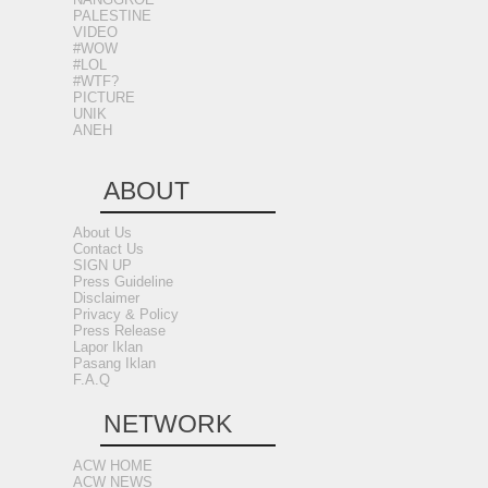
PALESTINE
VIDEO
#WOW
#LOL
#WTF?
PICTURE
UNIK
ANEH
ABOUT
About Us
Contact Us
SIGN UP
Press Guideline
Disclaimer
Privacy & Policy
Press Release
Lapor Iklan
Pasang Iklan
F.A.Q
NETWORK
ACW HOME
ACW NEWS