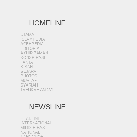
HOMELINE
UTAMA
ISLAMPEDIA
ACEHPEDIA
EDITORIAL
AKHIR ZAMAN
KONSPIRASI
FAKTA
KISAH
SEJARAH
PHOTOS
MUALAF
SYARIAH
TAHUKAH ANDA?
NEWSLINE
HEADLINE
INTERNATIONAL
MIDDLE EAST
NATIONAL
NANGGROE