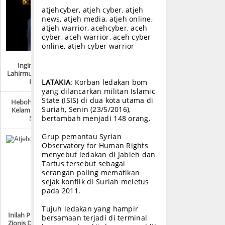
atjehcyber, atjeh cyber, atjeh
news, atjeh media, atjeh online,
atjeh warrior, acehcyber, aceh
cyber, aceh warrior, aceh cyber
online, atjeh cyber warrior
Ingin Tahu Hari
Lahirmu Dalam Tahun
Hijriah?
LATAKIA
: Korban ledakan bom
yang dilancarkan militan Islamic
State (ISIS) di dua kota utama di
Heboh ‘Survei’ Ukur
Suriah, Senin (23/5/2016),
Kelamin Siswa SMP
Sabang
bertambah menjadi 148 orang.
Grup pemantau Syrian
Observatory for Human Rights
menyebut ledakan di Jableh dan
Tartus tersebut sebagai
serangan paling mematikan
sejak konflik di Suriah meletus
pada 2011.
Tujuh ledakan yang hampir
Inilah Produk-Produk
bersamaan terjadi di terminal
Zionis Di Sekitar Anda