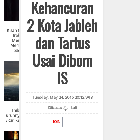
Kehancuran
2 Kota Jableh
Kisah Nyata Perang
dan Tartus
Irak: “Mereka
Menyiksa Dan
Memperkosaku
Seperti Ini!”
Usai Dibom
IS
Tuesday, May 24, 2016 20:12 WIB
Dibaca:
kali
Inilah Tempat
Turunnya Nabi Isa Dan
7 Ciri Kedatangannya
JOIN