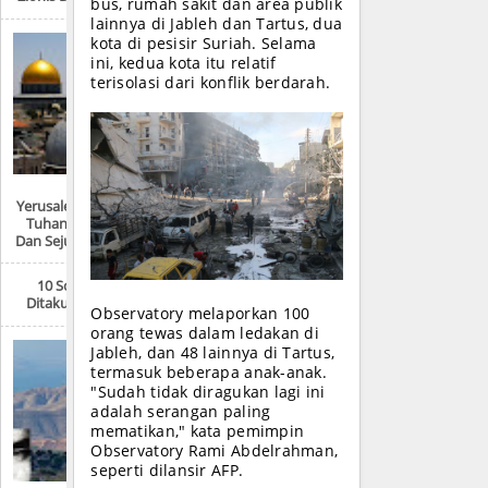
bus, rumah sakit dan area publik
lainnya di Jableh dan Tartus, dua
kota di pesisir Suriah. Selama
ini, kedua kota itu relatif
terisolasi dari konflik berdarah.
Yerusalem: “Kota Satu
Tuhan, Tiga Agama
Dan Sejuta Pertikaian”
10 Sosok Paling
Ditakuti AS Saat Ini
Observatory melaporkan 100
orang tewas dalam ledakan di
Jableh, dan 48 lainnya di Tartus,
termasuk beberapa anak-anak.
"Sudah tidak diragukan lagi ini
adalah serangan paling
mematikan," kata pemimpin
Observatory Rami Abdelrahman,
seperti dilansir AFP.