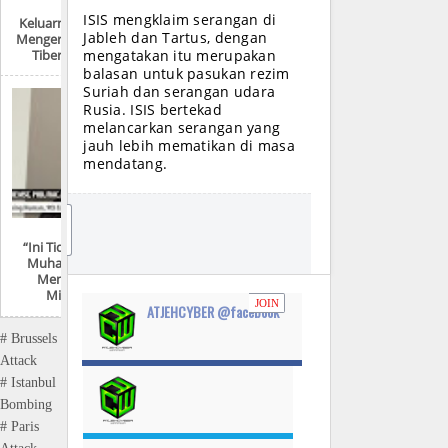
ISIS mengklaim serangan di
Keluarnya Dajjal Dan
Jableh dan Tartus, dengan
Mengeringnya Danau
Tiberias Di Israel
mengatakan itu merupakan
balasan untuk pasukan rezim
Suriah dan serangan udara
Rusia. ISIS bertekad
melancarkan serangan yang
jauh lebih mematikan di masa
mendatang.
JO
IN
“Ini Tidak Mungkin!
Muhammad Pasti
Menggunakan
Mikroskop”
JOIN
ATJEHCYBER @facebook
# Brussels
Attack
# Istanbul
Bombing
# Paris