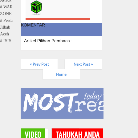
Attack
# WAR
ZONE
# Perda
KOMENTAR
Jilbab
Aceh
Artikel Pilihan Pembaca :
# ISIS
« Prev Post
Next Post »
Home
VIDEO
TAHUKAH ANDA