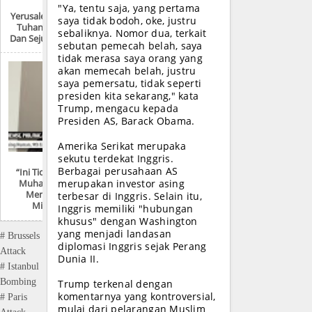
"Ya, tentu saja, yang pertama
Yerusalem: “Kota Satu
saya tidak bodoh, oke, justru
Tuhan, Tiga Agama
sebaliknya. Nomor dua, terkait
Dan Sejuta Pertikaian”
sebutan pemecah belah, saya
tidak merasa saya orang yang
akan memecah belah, justru
saya pemersatu, tidak seperti
presiden kita sekarang," kata
Trump, mengacu kepada
Presiden AS, Barack Obama.
Amerika Serikat merupaka
sekutu terdekat Inggris.
Berbagai perusahaan AS
“Ini Tidak Mungkin!
Muhammad Pasti
merupakan investor asing
Menggunakan
terbesar di Inggris. Selain itu,
Mikroskop”
Inggris memiliki "hubungan
khusus" dengan Washington
yang menjadi landasan
# Brussels
diplomasi Inggris sejak Perang
Attack
Dunia II.
# Istanbul
Bombing
Trump terkenal dengan
komentarnya yang kontroversial,
# Paris
mulai dari pelarangan Muslim