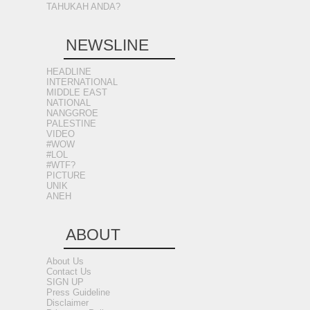
TAHUKAH ANDA?
NEWSLINE
HEADLINE
INTERNATIONAL
MIDDLE EAST
NATIONAL
NANGGROE
PALESTINE
VIDEO
#WOW
#LOL
#WTF?
PICTURE
UNIK
ANEH
ABOUT
About Us
Contact Us
SIGN UP
Press Guideline
Disclaimer