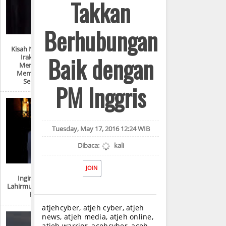
Takkan
Berhubungan
Kisah Nyata Perang
Baik dengan
Irak: “Mereka
Menyiksa Dan
Memperkosaku
Seperti Ini!”
PM Inggris
Tuesday, May 17, 2016 12:24 WIB
Dibaca:
kali
JOIN
Ingin Tahu Hari
Lahirmu Dalam Tahun
Hijriah?
atjehcyber, atjeh cyber, atjeh
news, atjeh media, atjeh online,