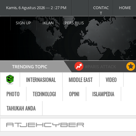
Kamis, 6 Agustus 2026 ― 2 : 27 PM
CONTAC
HOME
T
SIGN UP
IKLAN
PERS RILIS
TRENDING TOPIC
#PARIS ATTACK
#USA vs RUSSIA
#MOST VIDEO
INTERNASIONAL
MIDDLE EAST
VIDEO
Follow
PHOTO
TECHNOLOGI
OPINI
ISLAMPEDIA
TAHUKAH ANDA