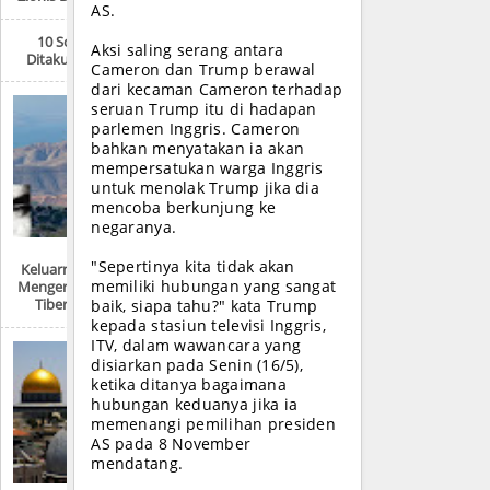
AS.
10 Sosok Paling
Aksi saling serang antara
Ditakuti AS Saat Ini
Cameron dan Trump berawal
dari kecaman Cameron terhadap
seruan Trump itu di hadapan
parlemen Inggris. Cameron
bahkan menyatakan ia akan
mempersatukan warga Inggris
untuk menolak Trump jika dia
mencoba berkunjung ke
negaranya.
"Sepertinya kita tidak akan
Keluarnya Dajjal Dan
memiliki hubungan yang sangat
Mengeringnya Danau
Tiberias Di Israel
baik, siapa tahu?" kata Trump
kepada stasiun televisi Inggris,
ITV, dalam wawancara yang
disiarkan pada Senin (16/5),
ketika ditanya bagaimana
hubungan keduanya jika ia
memenangi pemilihan presiden
AS pada 8 November
mendatang.