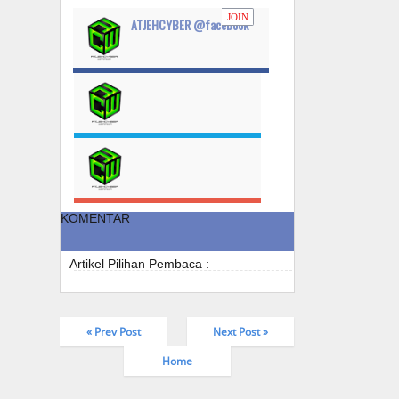
JOIN
ATJEHCYBER @facebook
KOMENTAR
Artikel Pilihan Pembaca :
« Prev Post
Next Post »
Home