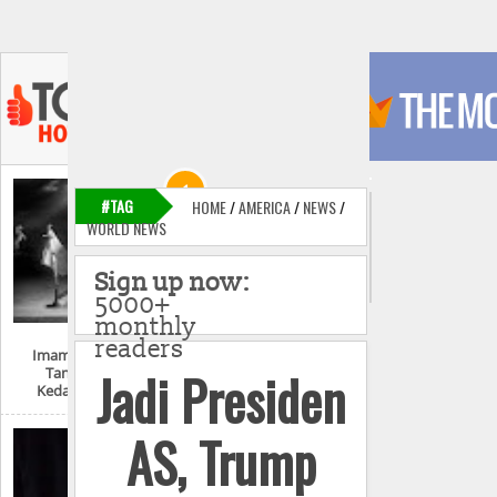
#TAG
HOME
/
AMERICA
/
NEWS
/
WORLD NEWS
Sign up now:
5000+
monthly
readers
Imam Mahdi Dan
Jadi Presiden
Tanda-Tanda
Kedatangannya
AS, Trump