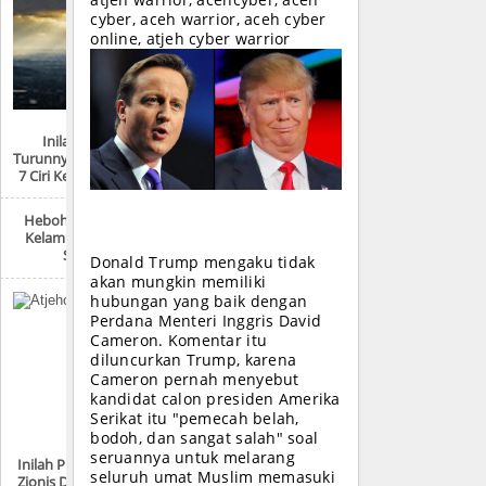
atjeh warrior, acehcyber, aceh
cyber, aceh warrior, aceh cyber
online, atjeh cyber warrior
Inilah Tempat
Turunnya Nabi Isa Dan
7 Ciri Kedatangannya
Heboh ‘Survei’ Ukur
Kelamin Siswa SMP
Sabang
Donald Trump mengaku tidak
akan mungkin memiliki
hubungan yang baik dengan
Perdana Menteri Inggris David
Cameron. Komentar itu
diluncurkan Trump, karena
Cameron pernah menyebut
kandidat calon presiden Amerika
Serikat itu "pemecah belah,
bodoh, dan sangat salah" soal
seruannya untuk melarang
Inilah Produk-Produk
seluruh umat Muslim memasuki
Zionis Di Sekitar Anda