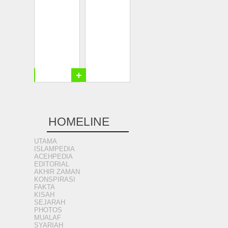
+
+
HOMELINE
UTAMA
ISLAMPEDIA
ACEHPEDIA
EDITORIAL
AKHIR ZAMAN
KONSPIRASI
FAKTA
KISAH
SEJARAH
PHOTOS
MUALAF
SYARIAH