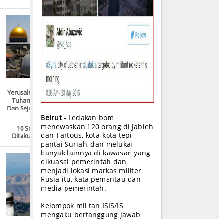
Yerusalem: “Kota Satu
Tuhan, Tiga Agama
Dan Sejuta Pertikaian”
Beirut -
Ledakan bom
menewaskan 120 orang di Jableh
10 Sosok Paling
dan Tartous, kota-kota tepi
Ditakuti AS Saat Ini
pantai Suriah, dan melukai
banyak lainnya di kawasan yang
dikuasai pemerintah dan
menjadi lokasi markas militer
Rusia itu, kata pemantau dan
media pemerintah.
Kelompok militan ISIS/IS
mengaku bertanggung jawab