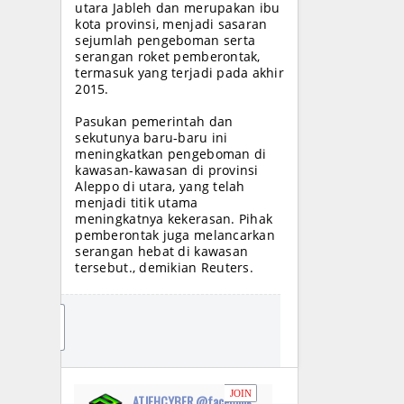
utara Jableh dan merupakan ibu
kota provinsi, menjadi sasaran
sejumlah pengeboman serta
serangan roket pemberontak,
termasuk yang terjadi pada akhir
2015.
Pasukan pemerintah dan
sekutunya baru-baru ini
meningkatkan pengeboman di
kawasan-kawasan di provinsi
Aleppo di utara, yang telah
menjadi titik utama
meningkatnya kekerasan. Pihak
pemberontak juga melancarkan
serangan hebat di kawasan
tersebut., demikian Reuters.
JO
IN
JOIN
ATJEHCYBER @facebook