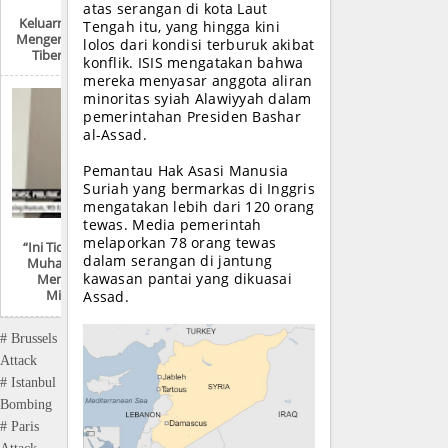
atas serangan di kota Laut
Keluarnya Dajjal Dan
Tengah itu, yang hingga kini
Mengeringnya Danau
lolos dari kondisi terburuk akibat
Tiberias Di Israel
konflik. ISIS mengatakan bahwa
mereka menyasar anggota aliran
minoritas syiah Alawiyyah dalam
pemerintahan Presiden Bashar
al-Assad.
Pemantau Hak Asasi Manusia
Suriah yang bermarkas di Inggris
mengatakan lebih dari 120 orang
tewas. Media pemerintah
melaporkan 78 orang tewas
“Ini Tidak Mungkin!
dalam serangan di jantung
Muhammad Pasti
kawasan pantai yang dikuasai
Menggunakan
Mikroskop”
Assad.
# Brussels
Attack
# Istanbul
Bombing
# Paris