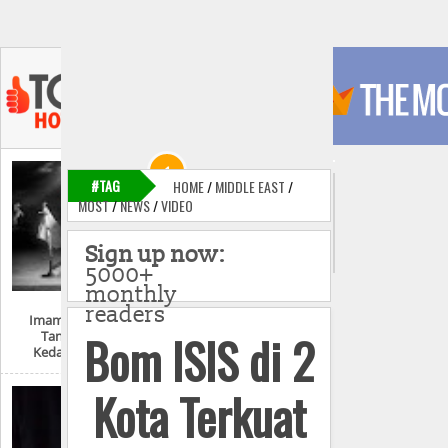
#TAG
HOME
/
MIDDLE EAST
/
MOST
/
NEWS
/
VIDEO
Sign up now:
5000+
monthly
readers
Imam Mahdi Dan
Bom ISIS di 2
Tanda-Tanda
Kedatangannya
Kota Terkuat