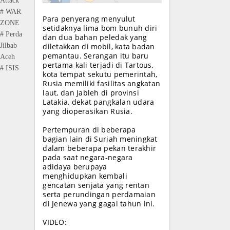
Attack
# WAR
Para penyerang menyulut
ZONE
setidaknya lima bom bunuh diri
# Perda
dan dua bahan peledak yang
Jilbab
diletakkan di mobil, kata badan
pemantau. Serangan itu baru
Aceh
pertama kali terjadi di Tartous,
# ISIS
kota tempat sekutu pemerintah,
Rusia memiliki fasilitas angkatan
laut, dan Jableh di provinsi
Latakia, dekat pangkalan udara
yang dioperasikan Rusia.
Pertempuran di beberapa
bagian lain di Suriah meningkat
dalam beberapa pekan terakhir
pada saat negara-negara
adidaya berupaya
menghidupkan kembali
gencatan senjata yang rentan
serta perundingan perdamaian
di Jenewa yang gagal tahun ini.
VIDEO: