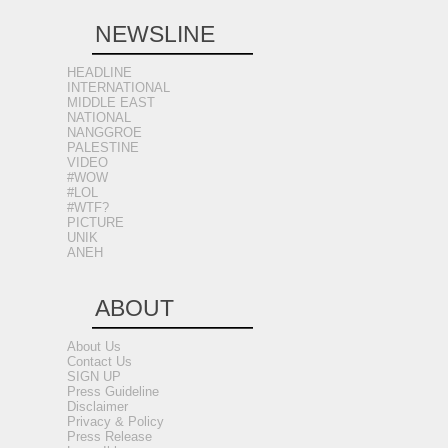
NEWSLINE
HEADLINE
INTERNATIONAL
MIDDLE EAST
NATIONAL
NANGGROE
PALESTINE
VIDEO
#WOW
#LOL
#WTF?
PICTURE
UNIK
ANEH
ABOUT
About Us
Contact Us
SIGN UP
Press Guideline
Disclaimer
Privacy & Policy
Press Release