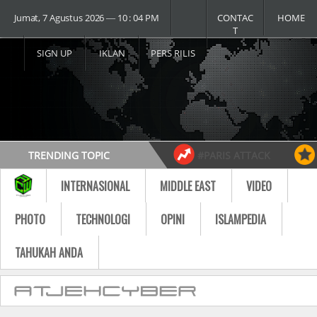
Jumat, 7 Agustus 2026 ― 10 : 04 PM
CONTAC
HOME
T
SIGN UP
IKLAN
PERS RILIS
TRENDING TOPIC
#PARIS ATTACK
#USA vs RUSSIA
#MOST VIDEO
INTERNASIONAL
MIDDLE EAST
VIDEO
Follow
PHOTO
TECHNOLOGI
OPINI
ISLAMPEDIA
TAHUKAH ANDA