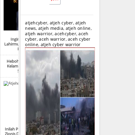
atjehcyber, atjeh cyber, atjeh
news, atjeh media, atjeh online,
atjeh warrior, acehcyber, aceh
Ingin Tahu Hari
cyber, aceh warrior, aceh cyber
Lahirmu Dalam Tahun
online, atjeh cyber warrior
Hijriah?
Heboh ‘Survei’ Ukur
Kelamin Siswa SMP
Sabang
Inilah Produk-Produk
Zionis Di Sekitar Anda