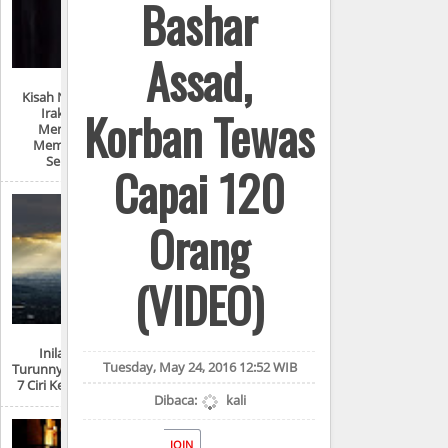
Bashar
Assad,
Kisah Nyata Perang
Korban Tewas
Irak: “Mereka
Menyiksa Dan
Memperkosaku
Seperti Ini!”
Capai 120
Orang
(VIDEO)
Inilah Tempat
Tuesday, May 24, 2016 12:52 WIB
Turunnya Nabi Isa Dan
7 Ciri Kedatangannya
Dibaca:
kali
JOIN